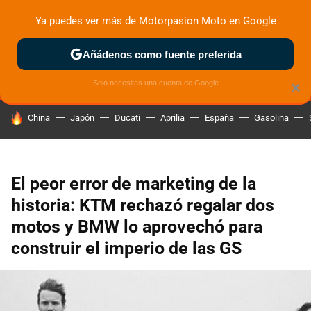
Ya puedes ver más de Motorpasion Moto en Google
MENÚ
NUEVO
Añádenos como fuente preferida
ZONA DE PRUEBAS
DEPORTIVAS
MOTOS ELÉCTRICAS
Solo necesitas una cuenta de Google
×
HOY SE HABLA DE
China
Japón
Ducati
Aprilia
España
Gasolina
El peor error de marketing de la
historia: KTM rechazó regalar dos
motos y BMW lo aprovechó para
construir el imperio de las GS