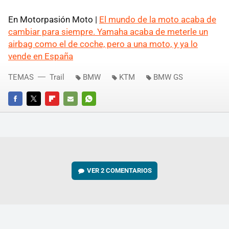
En Motorpasión Moto |
El mundo de la moto acaba de
cambiar para siempre. Yamaha acaba de meterle un
airbag como el de coche, pero a una moto, y ya lo
vende en España
TEMAS
Trail
BMW
KTM
BMW GS
FACEBOOK
TWITTER
FLIPBOARD
E-
WHATSAPP
MAIL
VER
2 COMENTARIOS