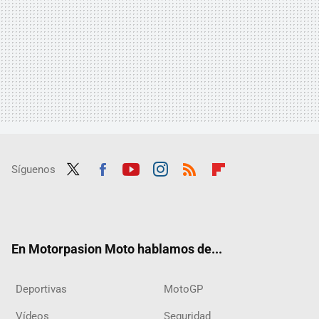
Síguenos
Twit
Fac
Yout
Inst
RSS
Flip
ter
ebo
ube
agra
boar
ok
m
d
En Motorpasion Moto hablamos de...
Deportivas
MotoGP
Vídeos
Seguridad