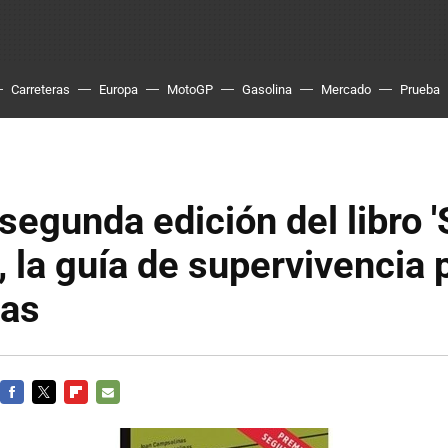
Carreteras
Europa
MotoGP
Gasolina
Mercado
Prueba
 segunda edición del libro 
, la guía de supervivencia 
tas
FACEBOOK
TWITTER
FLIPBOARD
E-
MAIL