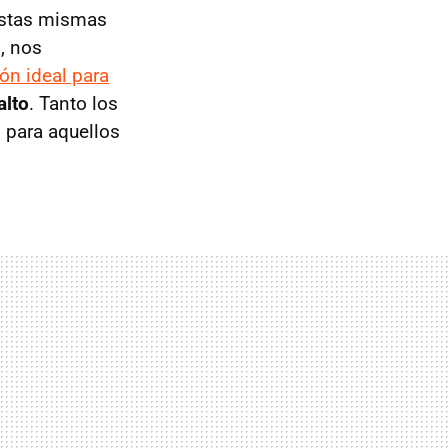
estas mismas
o, nos
ón ideal para
alto
. Tanto los
 para aquellos