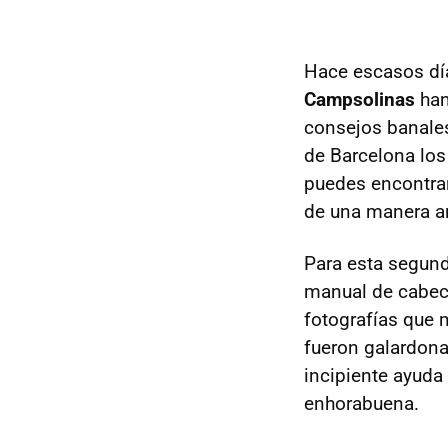
Hace escasos dí
Campsolinas
han
consejos banales
de Barcelona los
puedes encontrar
de una manera a
Para esta segun
manual de cabece
fotografías que 
fueron galardon
incipiente ayuda
enhorabuena.