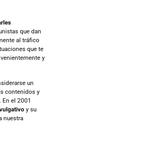
rles
unistas que dan
ente al tráfico
ituaciones que te
venientemente y
nsiderarse un
os contenidos y
. En el 2001
vulgativo
y su
a nuestra