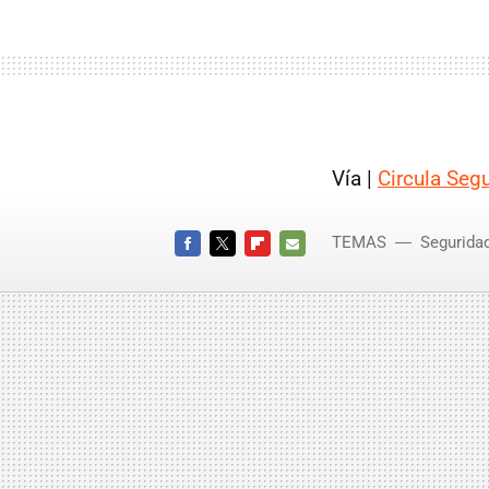
Vía |
Circula Seg
TEMAS
Segurida
FACEBOOK
TWITTER
FLIPBOARD
E-
MAIL