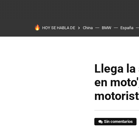
HOY SE HABLA DE
China
BMW
España
Llega la
en moto'
motoris
Sin comentarios