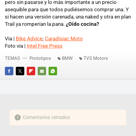
pero sin pasarse y lo más importante a un precio
asequible para que todos pudiésemos comprar una. Y
si hacen una versión carenada, una naked y otra en plan
Trail ya romperían la pana.
¿Oído cocina?
Vía |
Bike Advice
;
Caradisiac Moto
Foto vía |
Intel Free Press
TEMAS
Prototipos
BMW
TVS Motors
FACEBOOK
TWITTER
FLIPBOARD
E-
WHATSAPP
MAIL
Comentarios cerrados