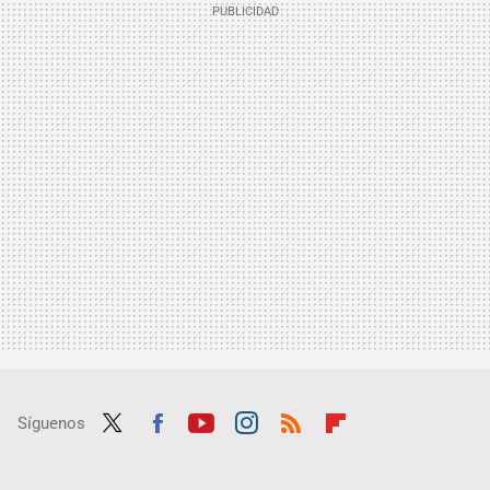
Síguenos
Twit
Fac
Yout
Inst
RSS
Flip