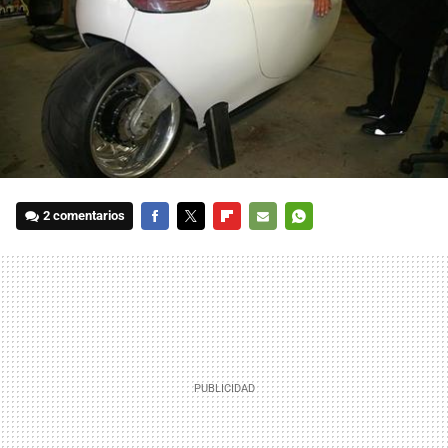
2 comentarios
FACEBOOK
TWITTER
FLIPBOARD
E-
WHATSAPP
MAIL