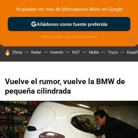
Ya puedes ver más de Motorpasion Moto en Google
ZONA DE PRUEBAS
DEPORTIVAS
MOTOS ELÉCTRICAS
Añádenos como fuente preferida
Solo necesitas una cuenta de Google
×
HOY SE HABLA DE
China
Radar
Invento
DGT
Multa
Truco
Españ
Vuelve el rumor, vuelve la BMW de
pequeña cilindrada