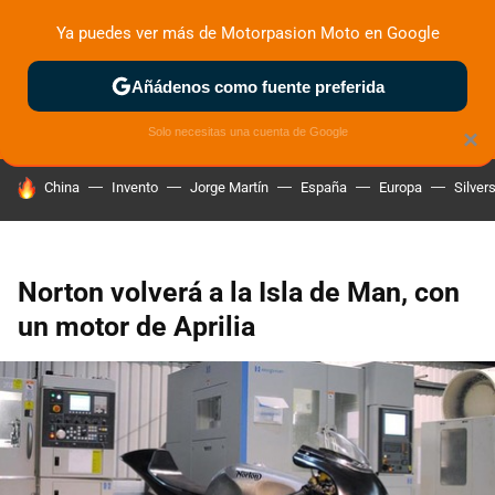
Ya puedes ver más de Motorpasion Moto en Google
ZONA DE PRUEBAS
DEPORTIVAS
MOTOS ELÉCTRICAS
Añádenos como fuente preferida
Solo necesitas una cuenta de Google
×
HOY SE HABLA DE
China
Invento
Jorge Martín
España
Europa
Silver
Norton volverá a la Isla de Man, con
un motor de Aprilia