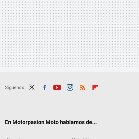
Síguenos
Twit
Fac
Yout
Inst
RSS
Flip
ter
ebo
ube
agra
boar
ok
m
d
En Motorpasion Moto hablamos de...