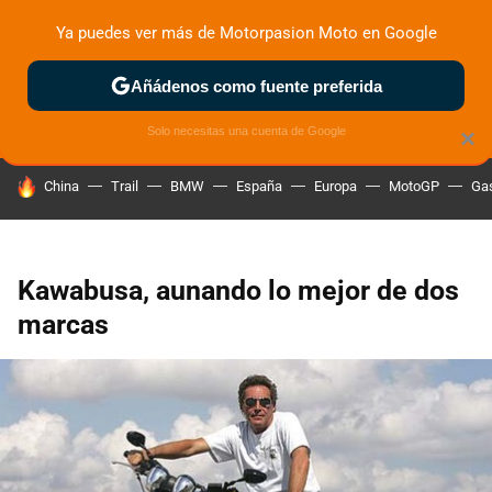
Ya puedes ver más de Motorpasion Moto en Google
ZONA DE PRUEBAS
DEPORTIVAS
MOTOS ELÉCTRICAS
Añádenos como fuente preferida
Solo necesitas una cuenta de Google
×
HOY SE HABLA DE
China
Trail
BMW
España
Europa
MotoGP
Gas
Kawabusa, aunando lo mejor de dos
marcas