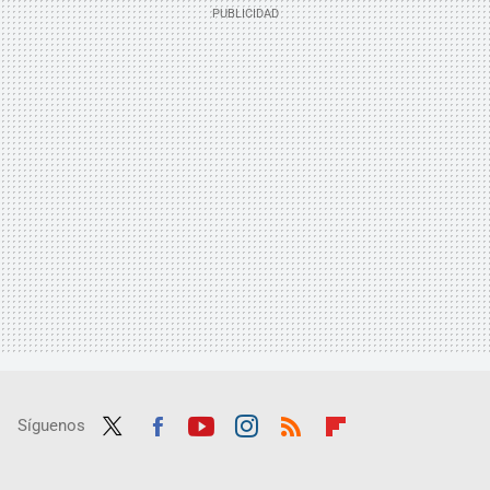
Síguenos
Twit
Fac
Yout
Inst
RSS
Flip