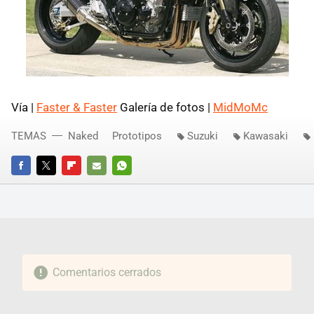
Vía |
Faster & Faster
Galería de fotos |
MidMoMc
TEMAS
Naked
Prototipos
Suzuki
Kawasaki
FACEBOOK
TWITTER
FLIPBOARD
E-
WHATSAPP
MAIL
Comentarios cerrados