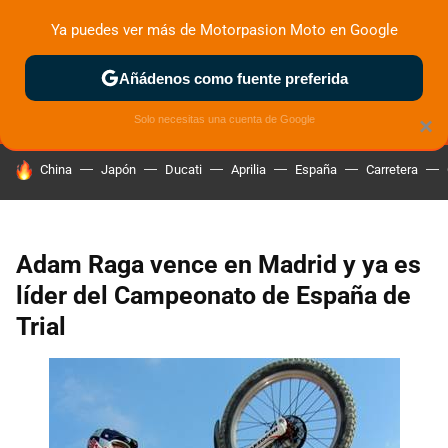
Ya puedes ver más de Motorpasion Moto en Google
MENÚ
NUEVO
Añádenos como fuente preferida
ZONA DE PRUEBAS
DEPORTIVAS
MOTOS ELÉCTRICAS
Solo necesitas una cuenta de Google
×
HOY SE HABLA DE
China
Japón
Ducati
Aprilia
España
Carretera
Adam Raga vence en Madrid y ya es
líder del Campeonato de España de
Trial