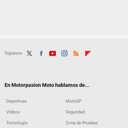
Síguenos
Twit
Fac
Yout
Inst
RSS
Flip
ter
ebo
ube
agra
boar
ok
m
d
En Motorpasion Moto hablamos de...
Deportivas
MotoGP
Vídeos
Seguridad
Tecnología
Zona de Pruebas