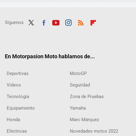
Síguenos
Twit
Fac
Yout
Inst
RSS
Flip
ter
ebo
ube
agra
boar
ok
m
d
En Motorpasion Moto hablamos de...
Deportivas
MotoGP
Vídeos
Seguridad
Tecnología
Zona de Pruebas
Equipamiento
Yamaha
Honda
Marc Márquez
Eléctricas
Novedades motos 2022