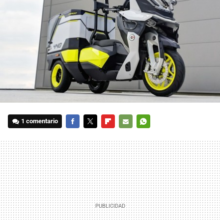
1 comentario
FACEBOOK
TWITTER
FLIPBOARD
E-
WHATSAPP
MAIL