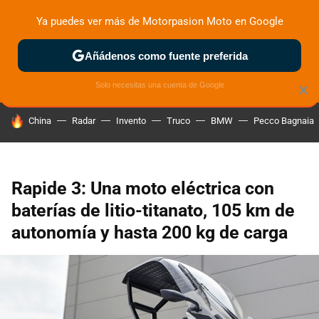
Ya puedes ver más de Motorpasion Moto en Google
ZONA DE PRUEBAS
DEPORTIVAS
MOTOS ELÉCTRICAS
Añádenos como fuente preferida
Solo necesitas una cuenta de Google
×
HOY SE HABLA DE
China
Radar
Invento
Truco
BMW
Pecco Bagnaia
Rapide 3: Una moto eléctrica con
baterías de litio-titanato, 105 km de
autonomía y hasta 200 kg de carga