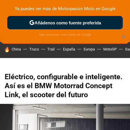
Ya puedes ver más de Motorpasion Moto en Google
ZONA DE PRUEBAS
DEPORTIVAS
MOTOS ELÉCTRICAS
Añádenos como fuente preferida
Solo necesitas una cuenta de Google
×
HOY SE HABLA DE
China
Truco
Trail
España
Europa
MotoGP
Ga
Eléctrico, configurable e inteligente.
Así es el BMW Motorrad Concept
Link, el scooter del futuro