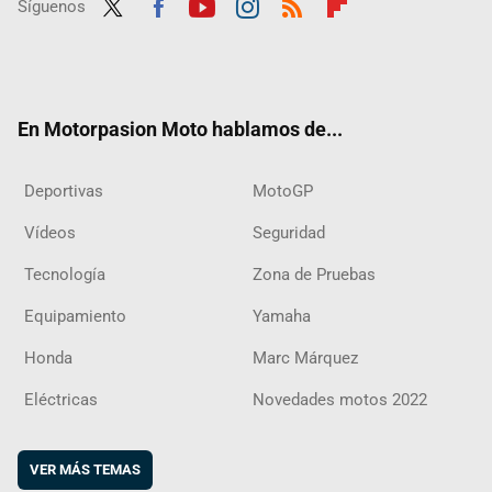
Síguenos
Twit
Fac
Yout
Inst
RSS
Flip
ter
ebo
ube
agra
boar
ok
m
d
En Motorpasion Moto hablamos de...
Deportivas
MotoGP
Vídeos
Seguridad
Tecnología
Zona de Pruebas
Equipamiento
Yamaha
Honda
Marc Márquez
Eléctricas
Novedades motos 2022
VER MÁS TEMAS