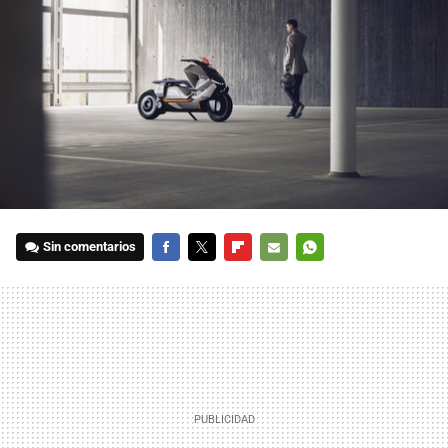
Sin comentarios
FACEBOOK
TWITTER
FLIPBOARD
E-
WHATSAPP
MAIL