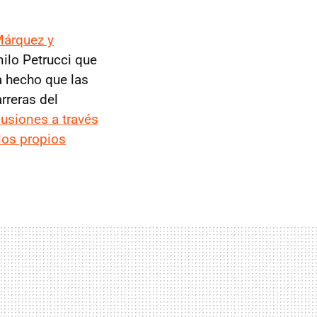
árquez y
nilo Petrucci que
a hecho que las
rreras del
usiones a través
los propios