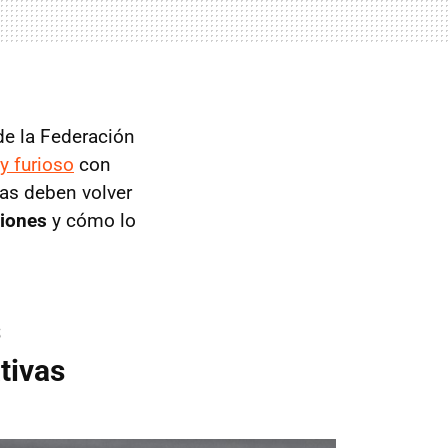
de la Federación
y furioso
con
uas deben volver
siones
y cómo lo
s
tivas