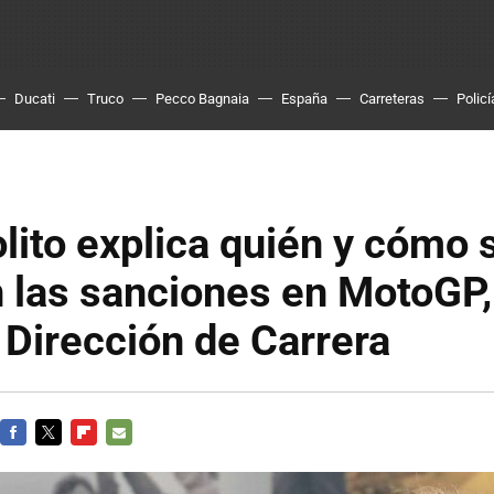
Ducati
Truco
Pecco Bagnaia
España
Carreteras
Policí
olito explica quién y cómo 
 las sanciones en MotoGP,
 Dirección de Carrera
FACEBOOK
TWITTER
FLIPBOARD
E-
MAIL