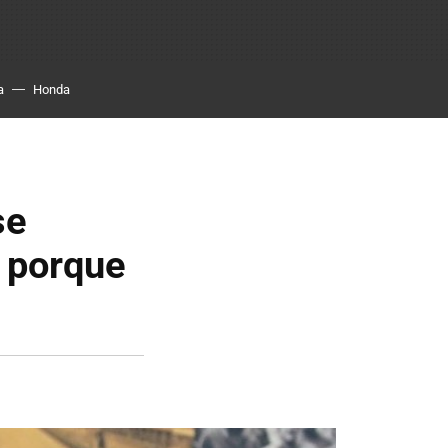
a
Honda
se
 porque