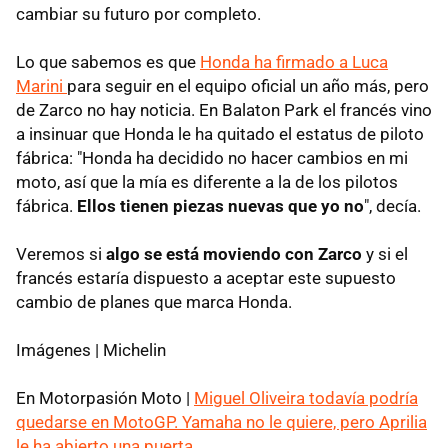
cambiar su futuro por completo.
Lo que sabemos es que
Honda ha firmado a Luca
Marini
para seguir en el equipo oficial un año más, pero
de Zarco no hay noticia. En Balaton Park el francés vino
a insinuar que Honda le ha quitado el estatus de piloto
fábrica: "Honda ha decidido no hacer cambios en mi
moto, así que la mía es diferente a la de los pilotos
fábrica.
Ellos tienen piezas nuevas que yo no
", decía.
Veremos si
algo se está moviendo con Zarco
y si el
francés estaría dispuesto a aceptar este supuesto
cambio de planes que marca Honda.
Imágenes | Michelin
En Motorpasión Moto |
Miguel Oliveira todavía podría
quedarse en MotoGP. Yamaha no le quiere, pero Aprilia
le ha abierto una puerta