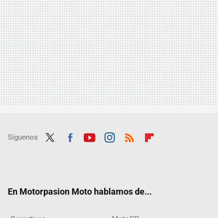
Síguenos
Twit
Fac
Yout
Inst
RSS
Flip
ter
ebo
ube
agra
boar
ok
m
d
En Motorpasion Moto hablamos de...