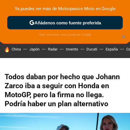
Ya puedes ver más de Motorpasion Moto en Google
ZONA DE PRUEBAS
DEPORTIVAS
MOTOS ELÉCTRICAS
Añádenos como fuente preferida
Solo necesitas una cuenta de Google
×
HOY SE HABLA DE
China
Japón
Radar
Invento
Ducati
España
Ca
Todos daban por hecho que Johann
Zarco iba a seguir con Honda en
MotoGP, pero la firma no llega.
Podría haber un plan alternativo