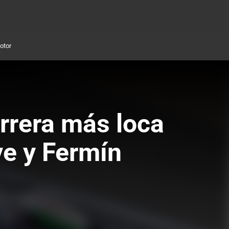
otor
arrera más loca
e y Fermín