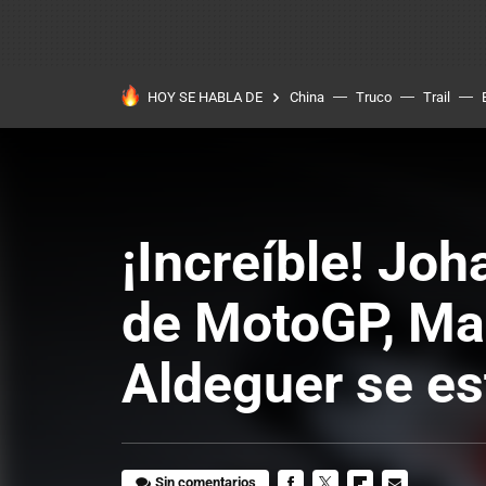
HOY SE HABLA DE
China
Truco
Trail
¡Increíble! Jo
de MotoGP, Ma
Aldeguer se es
Sin comentarios