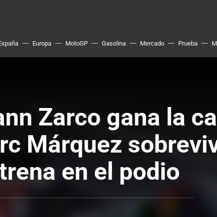
España
Europa
MotoGP
Gasolina
Mercado
Prueba
M
hann Zarco gana la c
rc Márquez sobreviv
trena en el podio