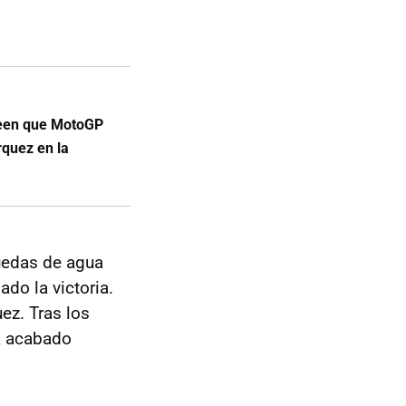
creen que MotoGP
rquez en la
ruedas de agua
do la victoria.
ez. Tras los
a acabado