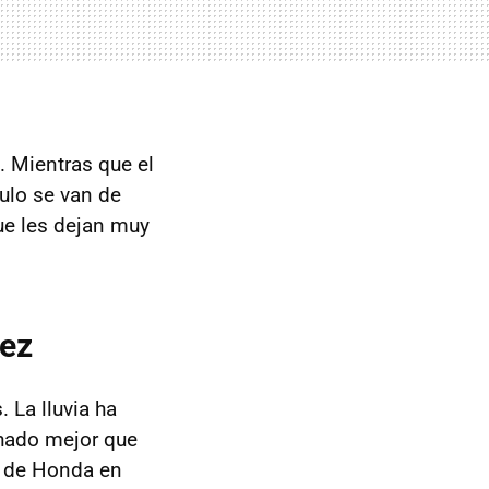
. Mientras que el
tulo se van de
ue les dejan muy
uez
 La lluvia ha
chado mejor que
a de Honda en