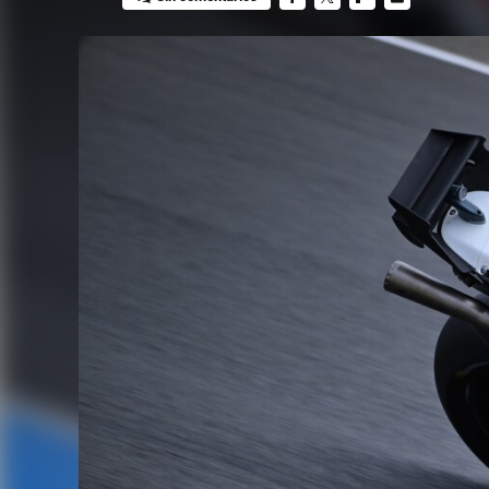
FACEBOOK
TWITTER
FLIPBOARD
E-
MAIL