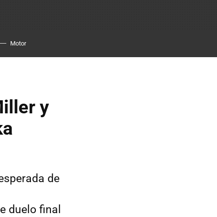
Motor
ller y
ka
nesperada de
 duelo final