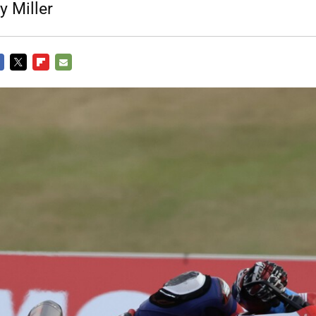
y Miller
CEBOOK
TWITTER
FLIPBOARD
E-
MAIL