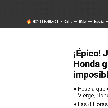
HOY SE HABLA DE
China
BMW
España
¡Épico! 
Honda g
imposibl
Pese a que c
Vierge, Hon
Las 8 Horas