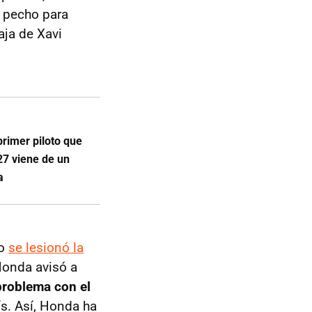
e pecho para
aja de Xavi
primer piloto que
27 viene de un
a
ro
se lesionó la
Honda avisó a
roblema con el
s. Así, Honda ha