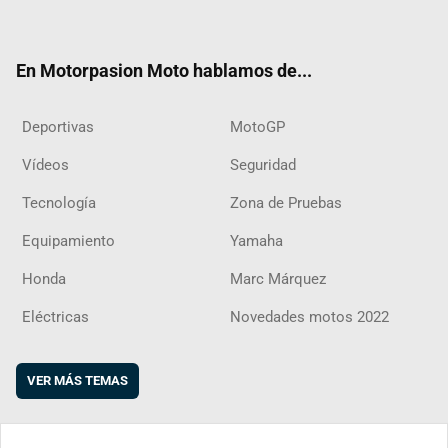
ter
ebo
ube
agra
boar
ok
m
d
En Motorpasion Moto hablamos de...
Deportivas
MotoGP
Vídeos
Seguridad
Tecnología
Zona de Pruebas
Equipamiento
Yamaha
Honda
Marc Márquez
Eléctricas
Novedades motos 2022
VER MÁS TEMAS