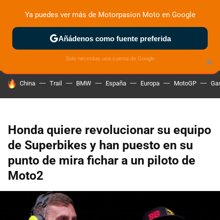
Ya puedes ver más de Motorpasion Moto en Google
ZONA DE PRUEBAS
DEPORTIVAS
MOTOS ELÉCTRICAS
Añádenos como fuente preferida
Solo necesitas una cuenta de Google
×
HOY SE HABLA DE
China
Trail
BMW
España
Europa
MotoGP
Gas
Honda quiere revolucionar su equipo
de Superbikes y han puesto en su
punto de mira fichar a un piloto de
Moto2