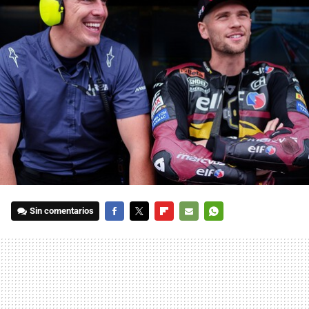
Sin comentarios
FACEBOOK
TWITTER
FLIPBOARD
E-
WHATSAPP
MAIL