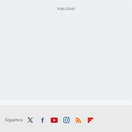
Síguenos
Twit
Fac
Yout
Inst
RSS
Flip