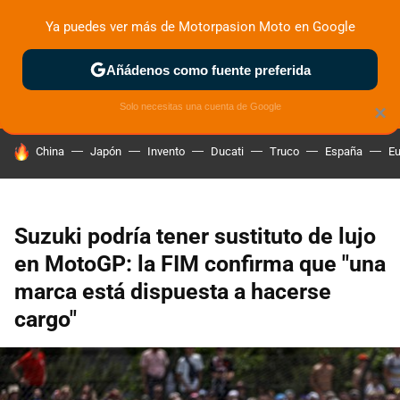
Ya puedes ver más de Motorpasion Moto en Google
ZONA DE PRUEBAS
DEPORTIVAS
MOTOS ELÉCTRICAS
Añádenos como fuente preferida
Solo necesitas una cuenta de Google
×
HOY SE HABLA DE
China
Japón
Invento
Ducati
Truco
España
Eu
Suzuki podría tener sustituto de lujo
en MotoGP: la FIM confirma que "una
marca está dispuesta a hacerse
cargo"