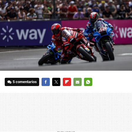
5 comentarios
FACEBOOK
TWITTER
FLIPBOARD
E-
WHATSAPP
MAIL