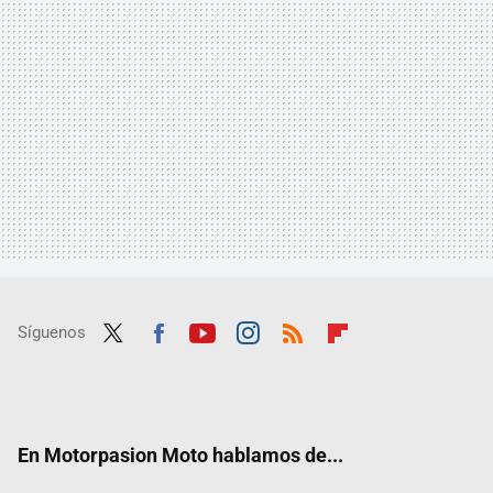
Síguenos
Twit
Fac
Yout
Inst
RSS
Flip
ter
ebo
ube
agra
boar
ok
m
d
En Motorpasion Moto hablamos de...