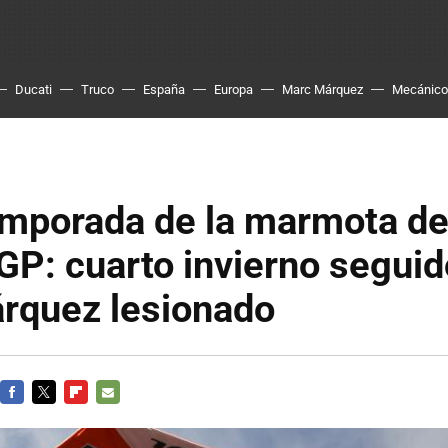
Ducati
Truco
España
Europa
Marc Márquez
Mecánico
emporada de la marmota d
P: cuarto invierno seguid
rquez lesionado
FACEBOOK
TWITTER
FLIPBOARD
E-
MAIL