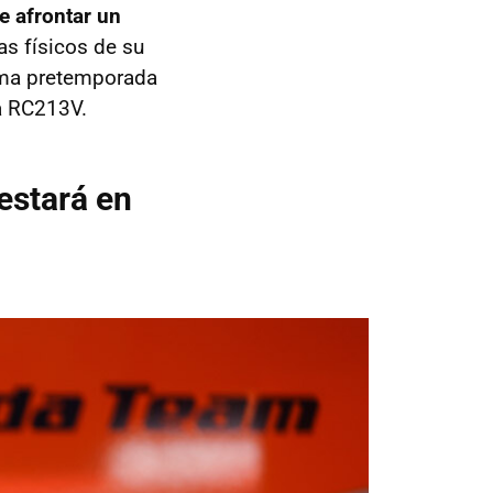
e afrontar un
s físicos de su
ima pretemporada
a RC213V.
estará en