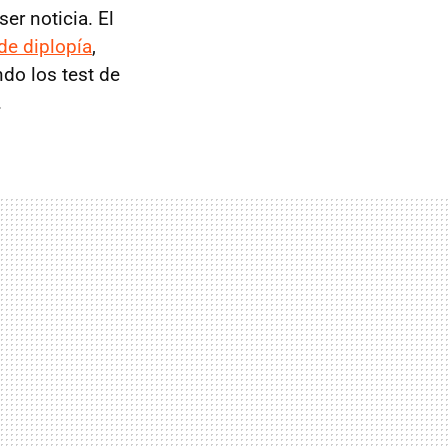
er noticia. El
de diplopía
,
ndo los test de
.