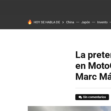
HOY SE HABLA DE
China
Japón
Invento
La pret
en MotoG
Marc Má
Sin comentarios