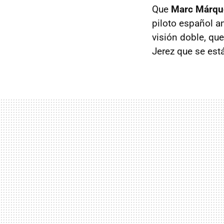
Que
Marc Márque
piloto español a
visión doble, que
Jerez que se est