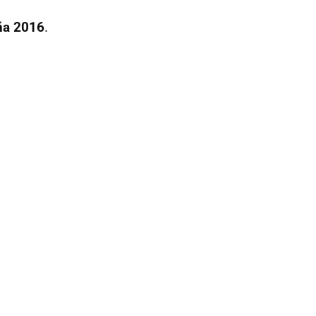
ña 2016
.