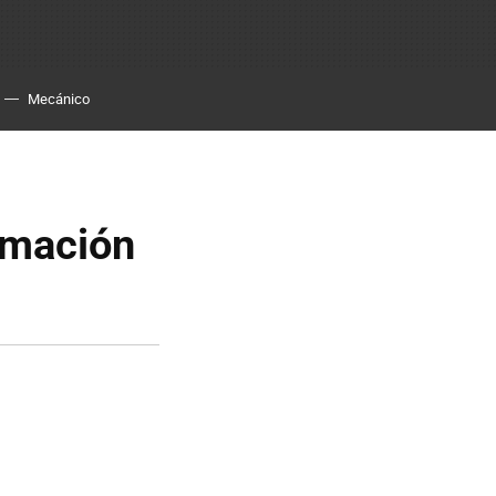
Mecánico
rmación