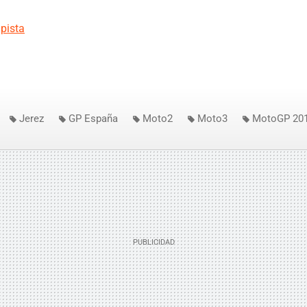
pista
Jerez
GP España
Moto2
Moto3
MotoGP 20