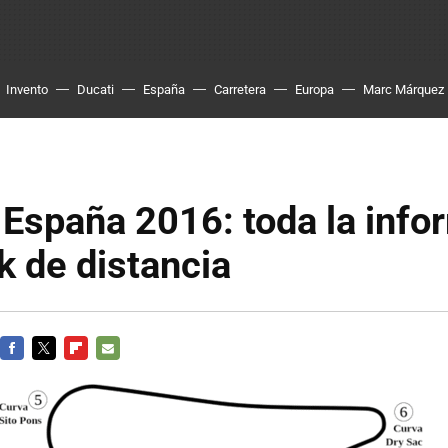
Invento
Ducati
España
Carretera
Europa
Marc Márquez
España 2016: toda la info
ck de distancia
FACEBOOK
TWITTER
FLIPBOARD
E-
MAIL