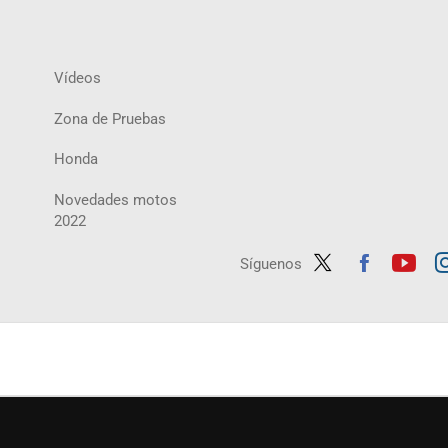
Vídeos
Zona de Pruebas
Honda
Novedades motos
2022
Síguenos
Twit
Fac
Yout
In
ter
ebo
ube
ag
ok