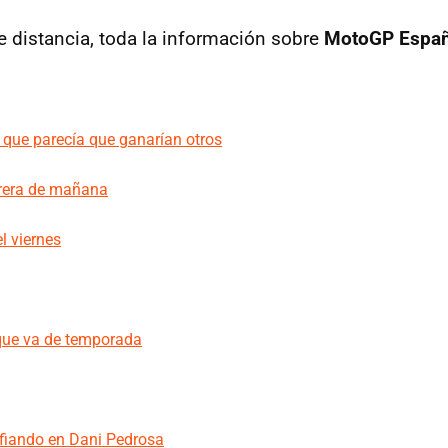
de distancia, toda la información sobre
MotoGP Espa
 que parecía que ganarían otros
rrera de mañana
l viernes
 que va de temporada
fiando en Dani Pedrosa