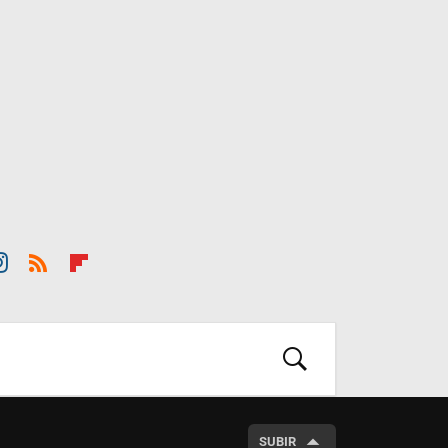
st
RSS
Flip
ra
boar
m
d
BUSCAR
SUBIR