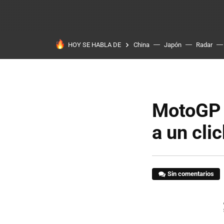
HOY SE HABLA DE
China
Japón
Radar
MotoGP 
a un cli
Sin comentarios