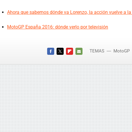
Ahora que sabemos dónde va Lorenzo, la acción vuelve a la 
MotoGP España 2016: dónde verlo por televisión
TEMAS
MotoGP
FACEBOOK
TWITTER
FLIPBOARD
E-
MAIL