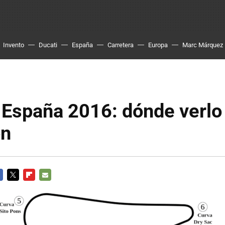
Invento
Ducati
España
Carretera
Europa
Marc Márquez
España 2016: dónde verlo
ón
CEBOOK
TWITTER
FLIPBOARD
E-
MAIL