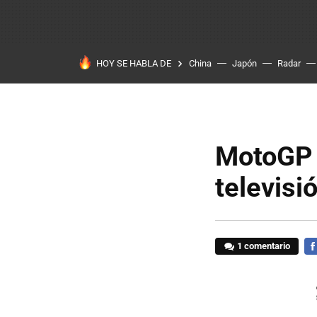
HOY SE HABLA DE
China
Japón
Radar
MotoGP 
televisi
1 comentario
FA