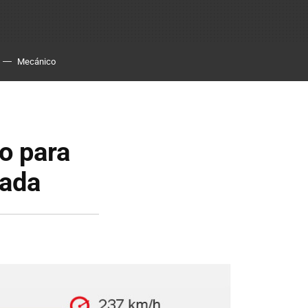
Mecánico
do para
rada