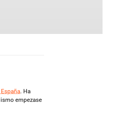
e España
. Ha
iclismo empezase