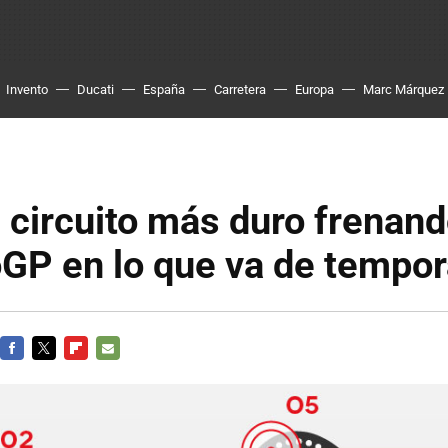
Invento
Ducati
España
Carretera
Europa
Marc Márquez
l circuito más duro frenan
oGP en lo que va de tempo
FACEBOOK
TWITTER
FLIPBOARD
E-
MAIL