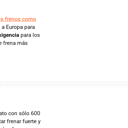
os frenos como
 a Europa para
xigencia
para los
se frena más
.
nato con sólo 600
r frenar fuerte y