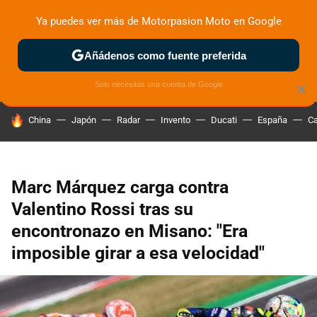
Ya puedes ver más de Motorpasion Moto en Google
ZONA DE PRUEBAS
DEPORTIVAS
MOTOS ELÉCTRICAS
Añádenos como fuente preferida
Solo necesitas una cuenta de Google
×
HOY SE HABLA DE
China
Japón
Radar
Invento
Ducati
España
Ca
Marc Márquez carga contra
Valentino Rossi tras su
encontronazo en Misano: "Era
imposible girar a esa velocidad"