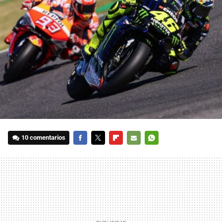
10 comentarios
FACEBOOK
TWITTER
FLIPBOARD
E-
WHATSAPP
MAIL