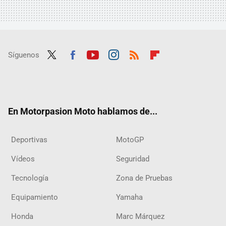
Síguenos
Twit
Fac
Yout
Inst
RSS
Flip
ter
ebo
ube
agra
boar
ok
m
d
En Motorpasion Moto hablamos de...
Deportivas
MotoGP
Vídeos
Seguridad
Tecnología
Zona de Pruebas
Equipamiento
Yamaha
Honda
Marc Márquez