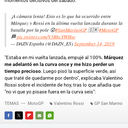
momentos decisivos del sábado.
¡A cámara lenta! Esto es lo que ha ocurrido entre
Márquez y Rossi en la última vuelta lanzada durante la
batalla por la pole 😲
#SanMarinoGP
🇸🇲
#MotoGP
🏁
pic.twitter.com/V3RhcYWHse
— DAZN España (@DAZN_ES)
September 14, 2019
"Estaba en mi vuelta lanzada, empujé al 100%.
Márquez
me adelantó en la curva once y me hizo perder un
tiempo precioso
. Luego pisó la superficie verde, así
que traté de quedarme por dentro", explicaba Valentino
Rossi sobre el incidente de hoy, tras lo que añadía que
"no vi que yo pisase fuera en la curva seis":
TEMAS
MotoGP
Valentino Rossi
GP San Marino
FACEBOOK
TWITTER
FLIPBOARD
E-
WHATSAPP