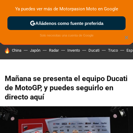
Ya puedes ver más de Motorpasion Moto en Google
ZONA DE PRUEBAS
DEPORTIVAS
MOTOS ELÉCTRICAS
Añádenos como fuente preferida
Solo necesitas una cuenta de Google
×
HOY SE HABLA DE
China
Japón
Radar
Invento
Ducati
Truco
Esp
Mañana se presenta el equipo Ducati
de MotoGP, y puedes seguirlo en
directo aquí