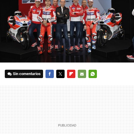
Sin comentarios
FACEBOOK
TWITTER
FLIPBOARD
E-
WHATSAPP
MAIL