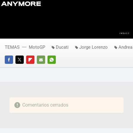
TEMAS
MotoGP
Ducati
Jorge Lorenzo
Andrea
FACEBOOK
TWITTER
FLIPBOARD
E-
WHATSAPP
MAIL
Comentarios cerrados