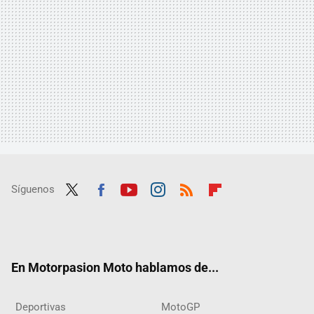
Síguenos
Twit
Fac
Yout
Inst
RSS
Flip
ter
ebo
ube
agra
boar
ok
m
d
En Motorpasion Moto hablamos de...
Deportivas
MotoGP