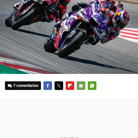
7 comentarios
FACEBOOK
TWITTER
FLIPBOARD
E-
WHATSAPP
MAIL