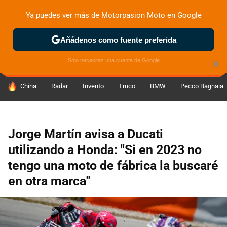
Ya puedes ver más de Motorpasion Moto en Google
ZONA DE PRUEBAS
DEPORTIVAS
MOTOS ELÉCTRICAS
Añádenos como fuente preferida
Solo necesitas una cuenta de Google
×
HOY SE HABLA DE
China
Radar
Invento
Truco
BMW
Pecco Bagnaia
Jorge Martín avisa a Ducati
utilizando a Honda: "Si en 2023 no
tengo una moto de fábrica la buscaré
en otra marca"