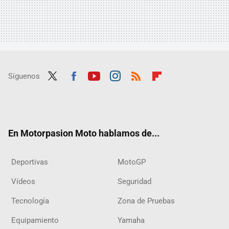
Síguenos
Twit
Fac
Yout
Inst
RSS
Flip
ter
ebo
ube
agra
boar
ok
m
d
En Motorpasion Moto hablamos de...
Deportivas
MotoGP
Vídeos
Seguridad
Tecnología
Zona de Pruebas
Equipamiento
Yamaha