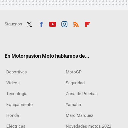
Síguenos
Twit
Fac
Yout
Inst
RSS
Flip
ter
ebo
ube
agra
boar
ok
m
d
En Motorpasion Moto hablamos de...
Deportivas
MotoGP
Vídeos
Seguridad
Tecnología
Zona de Pruebas
Equipamiento
Yamaha
Honda
Marc Márquez
Eléctricas
Novedades motos 2022