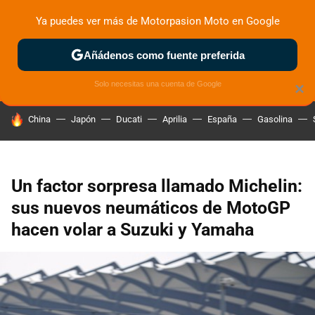
Ya puedes ver más de Motorpasion Moto en Google
ZONA DE PRUEBAS
DEPORTIVAS
MOTOS ELÉCTRICAS
Añádenos como fuente preferida
Solo necesitas una cuenta de Google
×
HOY SE HABLA DE
China
Japón
Ducati
Aprilia
España
Gasolina
Un factor sorpresa llamado Michelin:
sus nuevos neumáticos de MotoGP
hacen volar a Suzuki y Yamaha