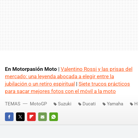
En Motorpasión Moto
|
Valentino Rossi y las prisas del
mercado: una leyenda abocada a elegir entre la
jubilación o un retiro espiritual
|
Siete trucos prácticos
para sacar mejores fotos con el móvil a la moto
TEMAS
MotoGP
Suzuki
Ducati
Yamaha
H
FACEBOOK
TWITTER
FLIPBOARD
E-
WHATSAPP
MAIL