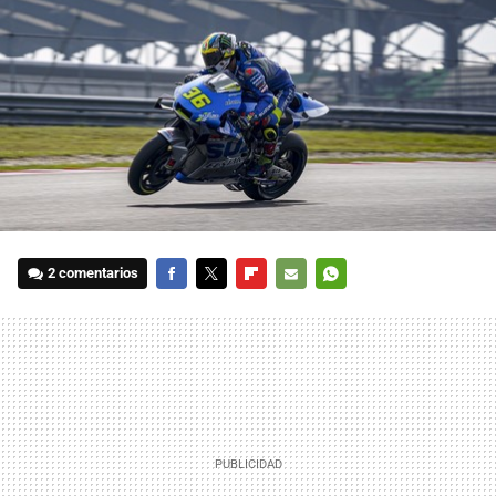
2 comentarios
FACEBOOK
TWITTER
FLIPBOARD
E-
WHATSAPP
MAIL