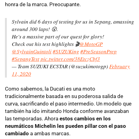
honra de la marca. Preocupante.
Sylvain did 6 days of testing for us in Sepang, amassing
around 300 laps! 😮.
He's a massive part of our quest for glory!
Check out his test highlights 🎬
@MotoGP
@SylvainGuintoli
#SUZUKing
#PreSeasonPrep
#SepangTest
pic.twitter.com/38EtczCbf3
— Team SUZUKI ECSTAR (@suzukimotogp)
February
11, 2020
Como sabemos, la Ducati es una moto
tradicionalmente basada en su poderosa salida de
curva, sacrificando el paso intermedio. Un modelo que
también ha ido imitando Honda conforme avanzaban
las temporadas. Ahora
estos cambios en los
neumáticos Michelin les pueden pillar con el paso
cambiado
a ambas marcas.