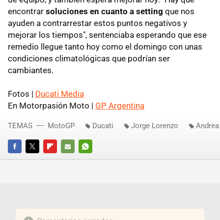
encontrar
soluciones en cuanto a setting
que nos
ayuden a contrarrestar estos puntos negativos y
mejorar los tiempos", sentenciaba esperando que ese
remedio llegue tanto hoy como el domingo con unas
condiciones climatológicas que podrían ser
cambiantes.
Fotos |
Ducati Media
En Motorpasión Moto |
GP Argentina
TEMAS
MotoGP
Ducati
Jorge Lorenzo
Andrea
FACEBOOK
TWITTER
FLIPBOARD
E-
WHATSAPP
MAIL