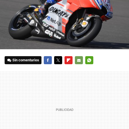
Sin comentarios
FACEBOOK
TWITTER
FLIPBOARD
E-
WHATSAPP
MAIL