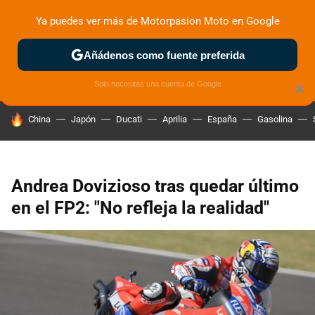
Ya puedes ver más de Motorpasion Moto en Google
ZONA DE PRUEBAS
DEPORTIVAS
MOTOS ELÉCTRICAS
Añádenos como fuente preferida
Solo necesitas una cuenta de Google
×
HOY SE HABLA DE
China
Japón
Ducati
Aprilia
España
Gasolina
Andrea Dovizioso tras quedar último
en el FP2: "No refleja la realidad"