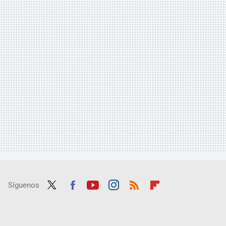
Síguenos
Twit
Fac
Yout
Inst
RSS
Flip
ter
ebo
ube
agra
boar