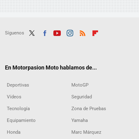
Síguenos
Twit
Fac
Yout
Inst
RSS
Flip
ter
ebo
ube
agra
boar
ok
m
d
En Motorpasion Moto hablamos de...
Deportivas
MotoGP
Vídeos
Seguridad
Tecnología
Zona de Pruebas
Equipamiento
Yamaha
Honda
Marc Márquez