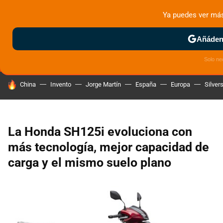
Ya puedes ver má
MENÚ
NUEVO
Añádeno
ZONA DE PRUEBAS
DEPORTIVAS
MOTOS ELÉCTRICAS
Solo ne
HOY SE HABLA DE
China
Invento
Jorge Martín
España
Europa
Silver
La Honda SH125i evoluciona con
más tecnología, mejor capacidad de
carga y el mismo suelo plano