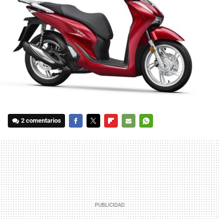
2 comentarios
FACEBOOK
TWITTER
FLIPBOARD
E-
WHATSAPP
MAIL