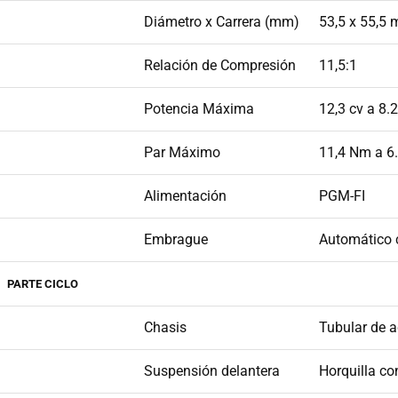
Diámetro x Carrera (mm)
53,5 x 55,5
Relación de Compresión
11,5:1
Potencia Máxima
12,3 cv a 8.
Par Máximo
11,4 Nm a 6
Alimentación
PGM-FI
Embrague
Automático 
PARTE CICLO
Chasis
Tubular de a
Suspensión delantera
Horquilla c