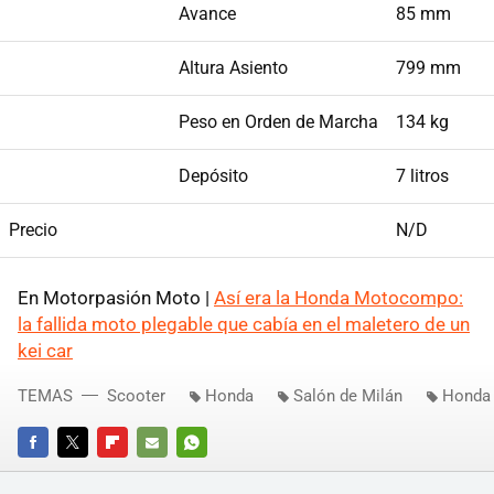
Avance
85 mm
Altura Asiento
799 mm
Peso en Orden de Marcha
134 kg
Depósito
7 litros
Precio
N/D
En Motorpasión Moto |
Así era la Honda Motocompo:
la fallida moto plegable que cabía en el maletero de un
kei car
TEMAS
Scooter
Honda
Salón de Milán
Honda 
FACEBOOK
TWITTER
FLIPBOARD
E-
WHATSAPP