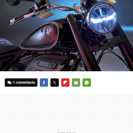
1 comentario
FACEBOOK
TWITTER
FLIPBOARD
E-
WHATSAPP
MAIL