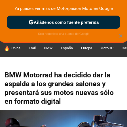
Ya puedes ver más de Motorpasion Moto en Google
ZONA DE PRUEBAS
DEPORTIVAS
MOTOS ELÉCTRICAS
Añádenos como fuente preferida
Solo necesitas una cuenta de Google
×
HOY SE HABLA DE
China
Trail
BMW
España
Europa
MotoGP
Gas
BMW Motorrad ha decidido dar la
espalda a los grandes salones y
presentará sus motos nuevas sólo
en formato digital