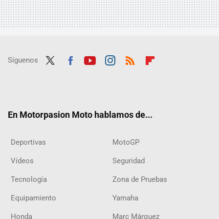
Síguenos
Twit
Fac
Yout
Inst
RSS
Flip
ter
ebo
ube
agra
boar
ok
m
d
En Motorpasion Moto hablamos de...
Deportivas
MotoGP
Vídeos
Seguridad
Tecnología
Zona de Pruebas
Equipamiento
Yamaha
Honda
Marc Márquez