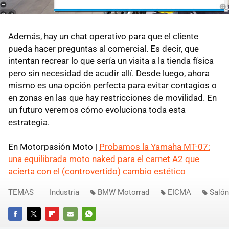
Además, hay un chat operativo para que el cliente
pueda hacer preguntas al comercial. Es decir, que
intentan recrear lo que sería un visita a la tienda física
pero sin necesidad de acudir allí. Desde luego, ahora
mismo es una opción perfecta para evitar contagios o
en zonas en las que hay restricciones de movilidad. En
un futuro veremos cómo evoluciona toda esta
estrategia.
En Motorpasión Moto |
Probamos la Yamaha MT-07:
una equilibrada moto naked para el carnet A2 que
acierta con el (controvertido) cambio estético
TEMAS
Industria
BMW Motorrad
EICMA
Salón
FACEBOOK
TWITTER
FLIPBOARD
E-
WHATSAPP