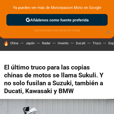
Ya puedes ver más de Motorpasion Moto en Google
ZONA DE PRUEBAS
DEPORTIVAS
MOTOS ELÉCTRICAS
Añádenos como fuente preferida
Solo necesitas una cuenta de Google
×
HOY SE HABLA DE
China
Japón
Radar
Invento
Ducati
Truco
Esp
El último truco para las copias
chinas de motos se llama Sukuli. Y
no solo fusilan a Suzuki, también a
Ducati, Kawasaki y BMW