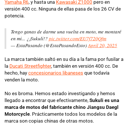
Yamaha R6
, y hasta una
Kawasaki Z1000
pero en
versión 400 cc. Ninguna de ellas pasa de los 26 CV de
potencia.
Tengo ganas de darme una vuelta en moto, me montaré
en mi... ¿¡Sukuli!?
pic.twitter.com/EU7f720Qfm
— EstaPasando (@EstaPasandoEsto)
April 20, 2025
La marca también saltó en su día a la fama por fusilar a
la
Ducati Streetfighter
, también en versión 400 cc. De
hecho, hay
concesionarios libaneses
que todavía
venden la moto.
No es broma. Hemos estado investigando y hemos
llegado a encontrar que efectivamente,
Sukuli es una
marca de motos del fabricante chino Jiangsu Daegl
Motorcycle
. Prácticamente todos los modelos de la
marca son copias chinas de otras motos.