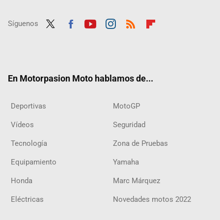
Síguenos
Twit
Fac
Yout
Inst
RSS
Flip
ter
ebo
ube
agra
boar
ok
m
d
En Motorpasion Moto hablamos de...
Deportivas
MotoGP
Vídeos
Seguridad
Tecnología
Zona de Pruebas
Equipamiento
Yamaha
Honda
Marc Márquez
Eléctricas
Novedades motos 2022