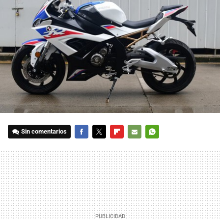
Sin comentarios
FACEBOOK
TWITTER
FLIPBOARD
E-
WHATSAPP
MAIL