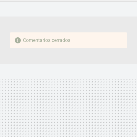
FACEBOOK
TWITTER
FLIPBOARD
E-
WHATSAPP
MAIL
Comentarios cerrados