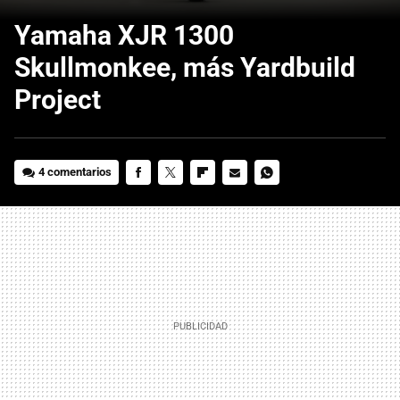
Yamaha XJR 1300
Skullmonkee, más Yardbuild
Project
4 comentarios
FACEBOOK
TWITTER
FLIPBOARD
E-
WHATSAPP
MAIL