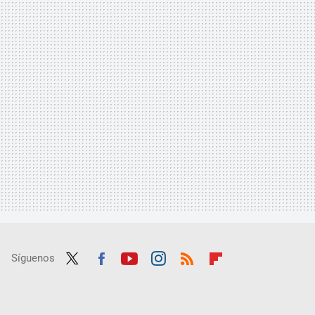
Síguenos
Twit
Fac
Yout
Inst
RSS
Flip
ter
ebo
ube
agra
boar