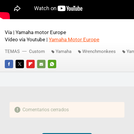
Vía | Yamaha motor Europe
Vídeo vía Youtube |
Yamaha Motor Europe
TEMAS
Custom
Yamaha
Wrenchmonkees
Yam
FACEBOOK
TWITTER
FLIPBOARD
E-
WHATSAPP
MAIL
Comentarios cerrados