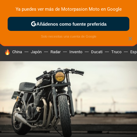
Ya puedes ver más de Motorpasion Moto en Google
MENÚ
NUEVO
Añádenos como fuente preferida
ZONA DE PRUEBAS
DEPORTIVAS
MOTOS ELÉCTRICAS
Solo necesitas una cuenta de Google
×
HOY SE HABLA DE
China
Japón
Radar
Invento
Ducati
Truco
Esp