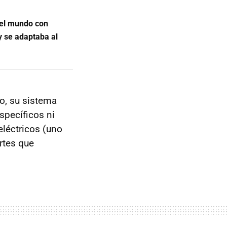
 el mundo con
y se adaptaba al
ro, su sistema
specíficos ni
eléctricos (uno
ortes que