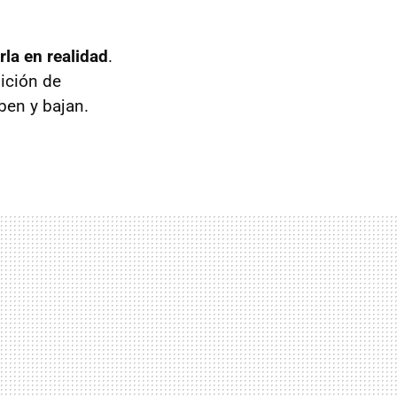
la en realidad
.
ición de
ben y bajan.