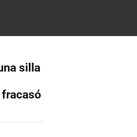
na silla
 fracasó