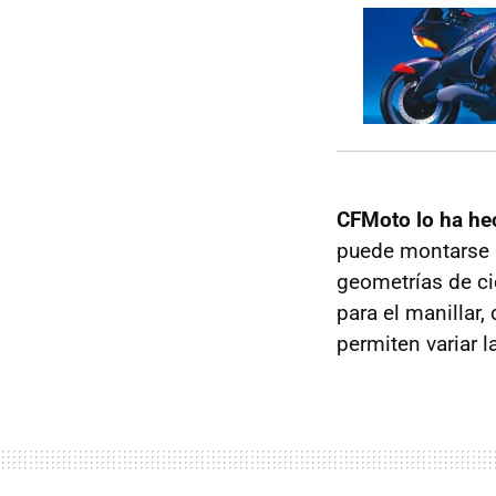
CFMoto lo ha he
puede montarse s
geometrías de ci
para el manillar,
permiten variar l