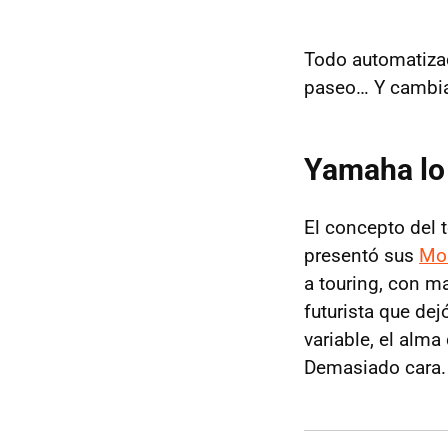
Todo automatizad
paseo… Y cambia
Yamaha lo 
El concepto del 
presentó sus
Mor
a touring, con ma
futurista que de
variable, el alm
Demasiado cara.