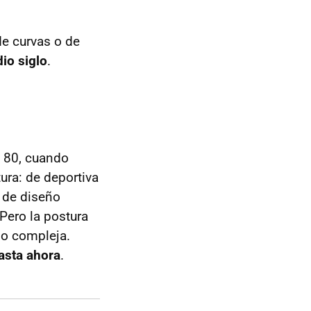
de curvas o de
io siglo
.
s 80, cuando
ra: de deportiva
o de diseño
Pero la postura
do compleja.
asta ahora
.