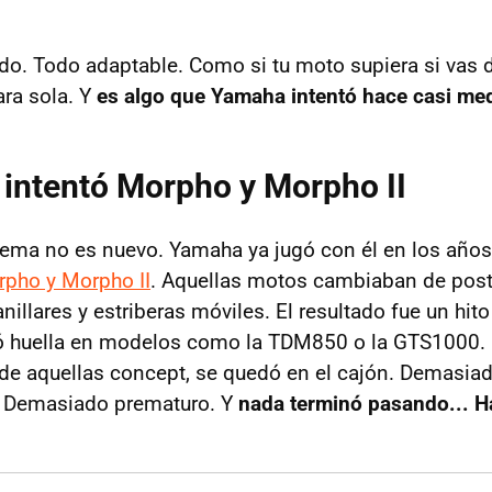
o. Todo adaptable. Como si tu moto supiera si vas 
ra sola. Y
es algo que Yamaha intentó hace casi med
intentó Morpho y Morpho II
tema no es nuevo. Yamaha ya jugó con él en los año
pho y Morpho II
. Aquellas motos cambiaban de postu
nillares y estriberas móviles. El resultado fue un hit
jó huella en modelos como la TDM850 o la GTS1000. 
a de aquellas concept, se quedó en el cajón. Demasia
 Demasiado prematuro. Y
nada terminó pasando... H