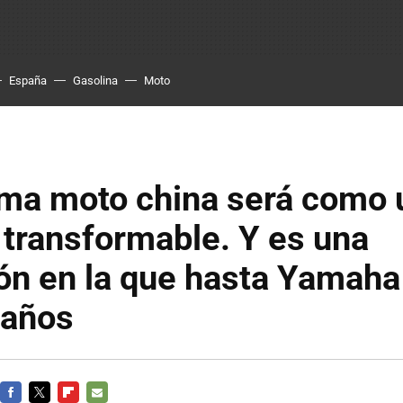
España
Gasolina
Moto
ma moto china será como u
transformable. Y es una
ón en la que hasta Yamaha
 años