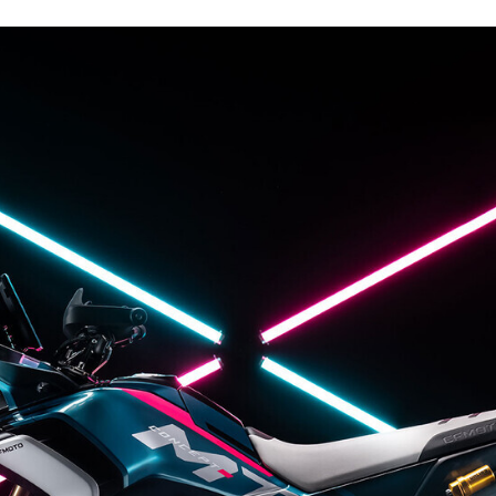
FACEBOOK
TWITTER
FLIPBOARD
E-
MAIL