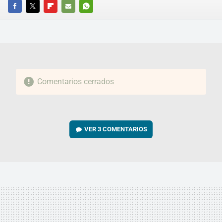
FACEBOOK
TWITTER
FLIPBOARD
E-
WHATSAPP
MAIL
Comentarios cerrados
VER
3 COMENTARIOS