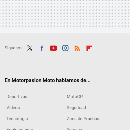
Síguenos
Twit
Fac
Yout
Inst
RSS
Flip
ter
ebo
ube
agra
boar
ok
m
d
En Motorpasion Moto hablamos de...
Deportivas
MotoGP
Vídeos
Seguridad
Tecnología
Zona de Pruebas
Equipamiento
Yamaha