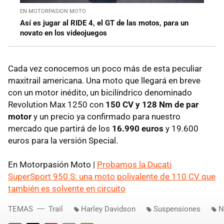
EN MOTORPASION MOTO
Así es jugar al RIDE 4, el GT de las motos, para un
novato en los videojuegos
Cada vez conocemos un poco más de esta peculiar
maxitrail americana. Una moto que llegará en breve
con un motor inédito, un bicilíndrico denominado
Revolution Max 1250 con
150 CV y 128 Nm de par
motor
y un precio ya confirmado para nuestro
mercado que partirá de los
16.990 euros
y 19.600
euros para la versión Special.
En Motorpasión Moto |
Probamos la Ducati
SuperSport 950 S: una moto polivalente de 110 CV que
también es solvente en circuito
TEMAS
Trail
Harley Davidson
Suspensiones
N