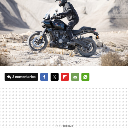
3 comentarios
FACEBOOK
TWITTER
FLIPBOARD
E-
WHATSAPP
MAIL