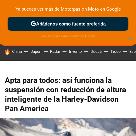
Ya puedes ver más de Motorpasion Moto en Google
ZONA DE PRUEBAS
DEPORTIVAS
MOTOS ELÉCTRICAS
Añádenos como fuente preferida
Solo necesitas una cuenta de Google
×
HOY SE HABLA DE
China
Japón
Radar
Invento
Ducati
Truco
Esp
Apta para todos: así funciona la
suspensión con reducción de altura
inteligente de la Harley-Davidson
Pan America