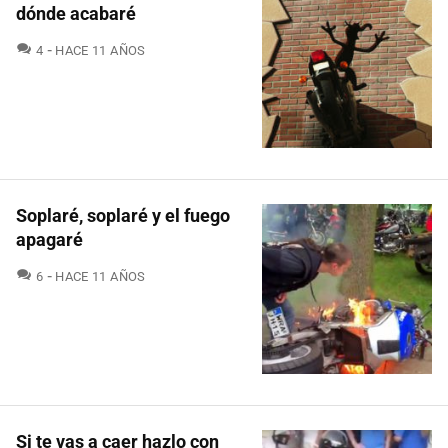
dónde acabaré
COMENTARIOS
4
HACE 11 AÑOS
Soplaré, soplaré y el fuego
apagaré
COMENTARIOS
6
HACE 11 AÑOS
Si te vas a caer hazlo con