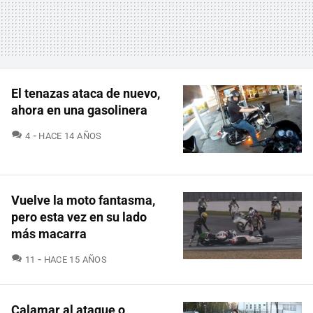
El tenazas ataca de nuevo,
ahora en una gasolinera
COMENTARIOS
4
HACE 14 AÑOS
Vuelve la moto fantasma,
pero esta vez en su lado
más macarra
COMENTARIOS
11
HACE 15 AÑOS
Calamar al ataque o