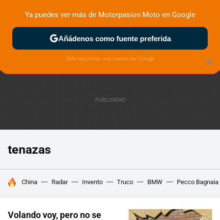
Ya puedes ver más de Motorpasion Moto en Google
ZONA DE PRUEBAS
DEPORTIVAS
MOTOS ELÉCTRICAS
Añádenos como fuente preferida
Solo necesitas una cuenta de Google
×
tenazas
HOY SE HABLA DE
China
Radar
Invento
Truco
BMW
Pecco Bagnaia
Volando voy, pero no se