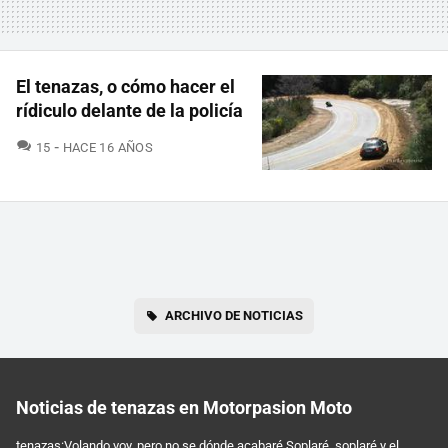
El tenazas, o cómo hacer el
rídiculo delante de la policía
COMENTARIOS
15
HACE 16 AÑOS
ARCHIVO DE NOTICIAS
Noticias de tenazas en Motorpasion Moto
tenazas:Volando voy, pero no se dónde acabaré.Soplaré, soplaré y el