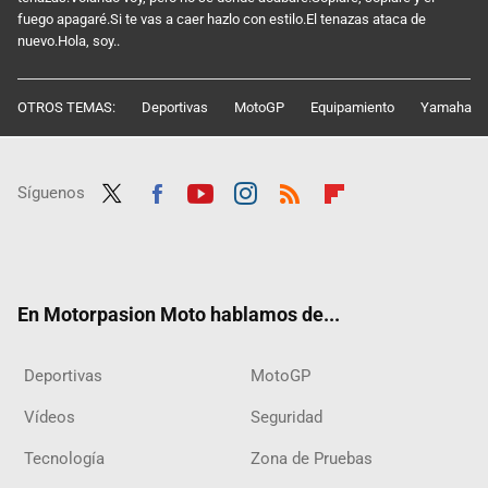
fuego apagaré.Si te vas a caer hazlo con estilo.El tenazas ataca de
nuevo.Hola, soy..
OTROS TEMAS:
Deportivas
MotoGP
Equipamiento
Yamaha
Síguenos
Twit
Fac
Yout
Inst
RSS
Flip
ter
ebo
ube
agra
boar
ok
m
d
En Motorpasion Moto hablamos de...
Deportivas
MotoGP
Vídeos
Seguridad
Tecnología
Zona de Pruebas