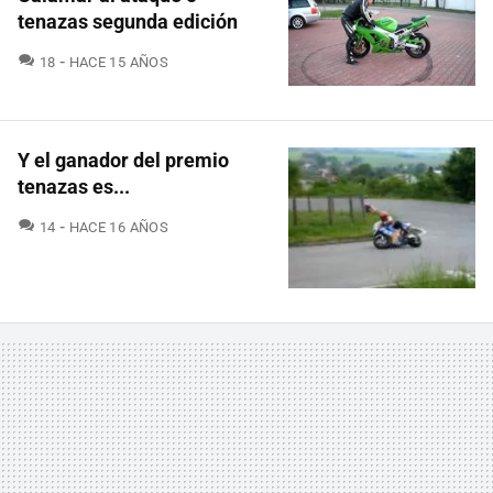
tenazas segunda edición
COMENTARIOS
18
HACE 15 AÑOS
Y el ganador del premio
tenazas es...
COMENTARIOS
14
HACE 16 AÑOS