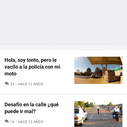
Hola, soy tonto, pero le
vacilo a la policía con mi
moto
COMENTARIOS
13
HACE 12 AÑOS
Desafío en la calle ¿qué
puede ir mal?
COMENTARIOS
16
HACE 12 AÑOS