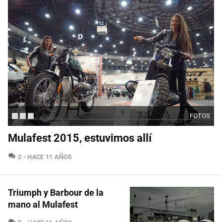
FOTOS
Mulafest 2015, estuvimos allí
COMENTARIOS
2
HACE 11 AÑOS
Triumph y Barbour de la
mano al Mulafest
COMENTARIOS