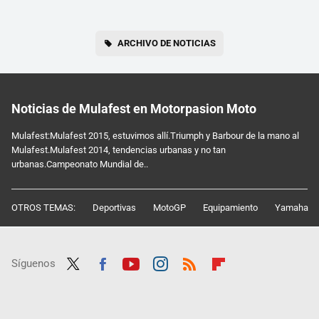
ARCHIVO DE NOTICIAS
Noticias de Mulafest en Motorpasion Moto
Mulafest:Mulafest 2015, estuvimos allí.Triumph y Barbour de la mano al
Mulafest.Mulafest 2014, tendencias urbanas y no tan
urbanas.Campeonato Mundial de..
OTROS TEMAS:
Deportivas
MotoGP
Equipamiento
Yamaha
Síguenos
Twit
Fac
Yout
Inst
RSS
Flip
ter
ebo
ube
agra
boar