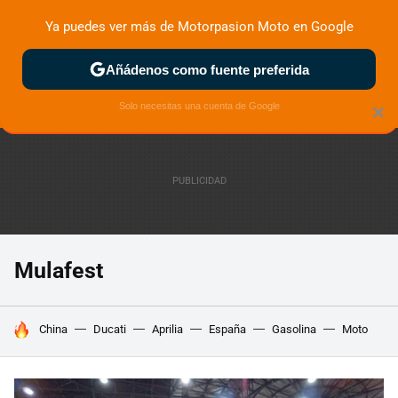
Ya puedes ver más de Motorpasion Moto en Google
ZONA DE PRUEBAS
DEPORTIVAS
MOTOS ELÉCTRICAS
Añádenos como fuente preferida
Solo necesitas una cuenta de Google
×
Mulafest
HOY SE HABLA DE
China
Ducati
Aprilia
España
Gasolina
Moto