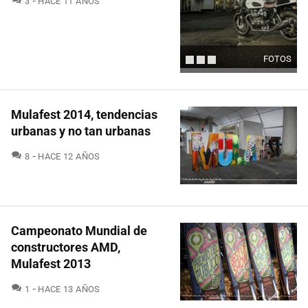
3
HACE 11 AÑOS
FOTOS
Mulafest 2014, tendencias
urbanas y no tan urbanas
COMENTARIOS
8
HACE 12 AÑOS
Campeonato Mundial de
constructores AMD,
Mulafest 2013
COMENTARIOS
1
HACE 13 AÑOS