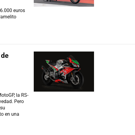
 6.000 euros
ramelito
 de
MotoGP, la RS-
vedad. Pero
 su
to en una