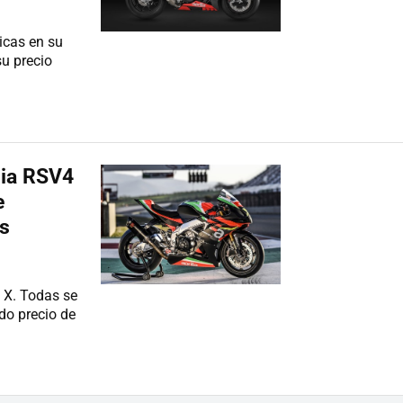
icas en su
u precio
lia RSV4
e
as
4 X. Todas se
do precio de