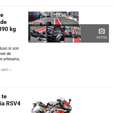
te
 de
390 kg
FOTOS
luso si son
xer de
e artesana,
R MÁS »
 te
ilia RSV4