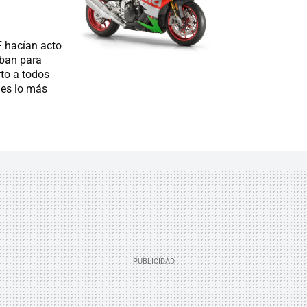
F hacían acto
aban para
rto a todos
nes lo más