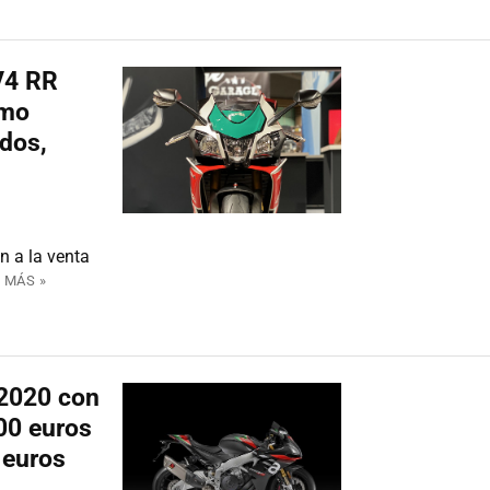
V4 RR
omo
idos,
n a la venta
 MÁS »
 2020 con
00 euros
 euros