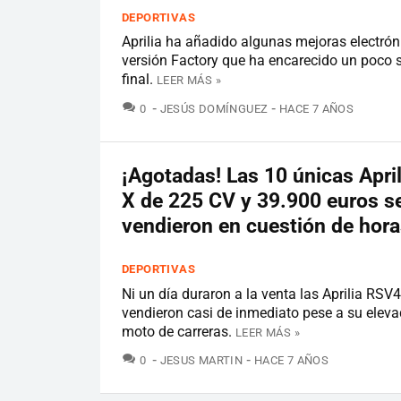
DEPORTIVAS
Aprilia ha añadido algunas mejoras electrón
versión Factory que ha encarecido un poco s
final.
LEER MÁS »
COMENTARIOS
0
JESÚS DOMÍNGUEZ
HACE 7 AÑOS
¡Agotadas! Las 10 únicas Apri
X de 225 CV y 39.900 euros s
vendieron en cuestión de hor
DEPORTIVAS
Ni un día duraron a la venta las Aprilia RSV
vendieron casi de inmediato pese a su eleva
moto de carreras.
LEER MÁS »
COMENTARIOS
0
JESUS MARTIN
HACE 7 AÑOS