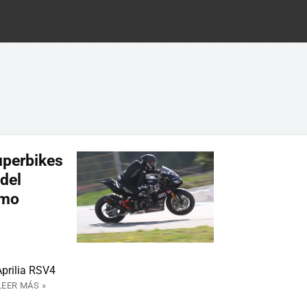
uperbikes
del
omo
Aprilia RSV4
LEER MÁS »