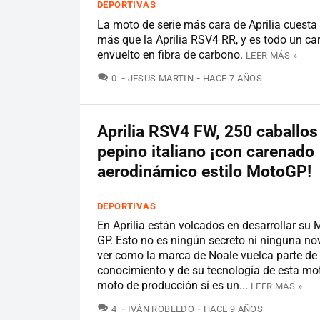
DEPORTIVAS
La moto de serie más cara de Aprilia cuesta
más que la Aprilia RSV4 RR, y es todo un ca
envuelto en fibra de carbono.
LEER MÁS »
COMENTARIOS
0
JESUS MARTIN
HACE 7 AÑOS
Aprilia RSV4 FW, 250 caballos
pepino italiano ¡con carenado
aerodinámico estilo MotoGP!
DEPORTIVAS
En Aprilia están volcados en desarrollar su 
GP. Esto no es ningún secreto ni ninguna no
ver como la marca de Noale vuelca parte de
conocimiento y de su tecnología de esta mo
moto de producción sí es un...
LEER MÁS »
COMENTARIOS
4
IVÁN ROBLEDO
HACE 9 AÑOS