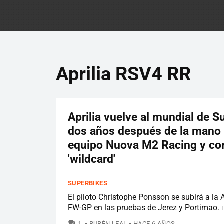
Aprilia RSV4 RR
Aprilia vuelve al mundial de S
dos años después de la mano 
equipo Nuova M2 Racing y c
'wildcard'
SUPERBIKES
El piloto Christophe Ponsson se subirá a la 
FW-GP en las pruebas de Jerez y Portimao.
COMENTARIOS
1
RUBÉN LEAL
HACE 6 AÑOS