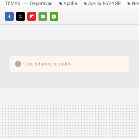
TEMAS
Deportivas
Aprilia
Aprilia RSV4 RR
No
FACEBOOK
TWITTER
FLIPBOARD
E-
WHATSAPP
MAIL
Comentarios cerrados