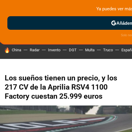
Ya puedes ver má
MENÚ
NUEVO
Añádeno
ZONA DE PRUEBAS
DEPORTIVAS
MOTOS ELÉCTRICAS
Solo ne
HOY SE HABLA DE
China
Radar
Invento
DGT
Multa
Truco
Españ
Los sueños tienen un precio, y los
217 CV de la Aprilia RSV4 1100
Factory cuestan 25.999 euros