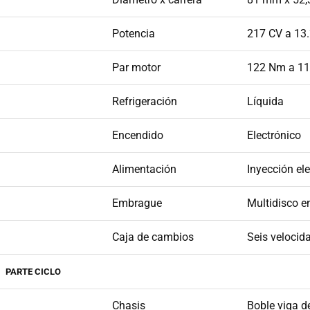
Potencia
217 CV a 13.
Par motor
122 Nm a 11.
Refrigeración
Líquida
Encendido
Electrónico
Alimentación
Inyección el
Embrague
Multidisco e
Caja de cambios
Seis velocid
PARTE CICLO
Chasis
Boble viga d