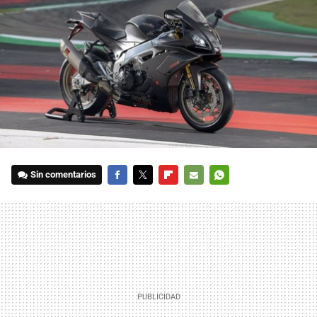
Sin comentarios
FACEBOOK
TWITTER
FLIPBOARD
E-
WHATSAPP
MAIL