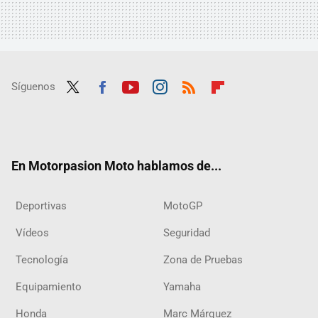
Síguenos
Twit
Fac
Yout
Inst
RSS
Flip
ter
ebo
ube
agra
boar
ok
m
d
En Motorpasion Moto hablamos de...
Deportivas
MotoGP
Vídeos
Seguridad
Tecnología
Zona de Pruebas
Equipamiento
Yamaha
Honda
Marc Márquez