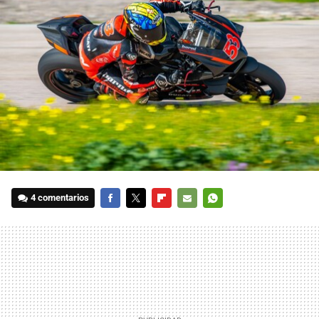
4 comentarios
FACEBOOK
TWITTER
FLIPBOARD
E-
WHATSAPP
MAIL