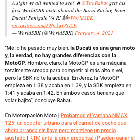
A sight we all wanted to see! 🔥
@TitoRabat
gets his
first WorldSBK taste aboard the Barni Racing Team
Ducati Panigale V4 R! 🙌
#WorldSBK
pic.twitter.com/FHp3wQSTvE
— WorldSBK (@WorldSBK)
February 4, 2021
"Me lo he pasado muy bien,
la Ducati es una gran moto
y, la verdad, no hay grandes diferencias con la
MotoGP
. Hombre, claro, la MotoGP es una máquina
totalmente creada para competir al más alto nivel,
pero la SBK no te la acabas. En Jerez, la MotoGP
empieza en 1:38 y acaba en 1:39, y la SBK empieza en
1:41 y acaba en 1:42. En ambos casos tienens que
volar bajito", concluye Rabat.
En Motorpasión Moto |
Probamos el Yamaha NMAX
125: un scooter urbano para el carnet de coche que
ahora arranca sin llave pero mantiene un precio
ajustado
|
KTM ante la gran pregunta: ¿Pueden ganar el