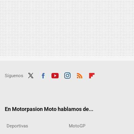
Síguenos
Twit
Fac
Yout
Inst
RSS
Flip
ter
ebo
ube
agra
boar
ok
m
d
En Motorpasion Moto hablamos de...
Deportivas
MotoGP