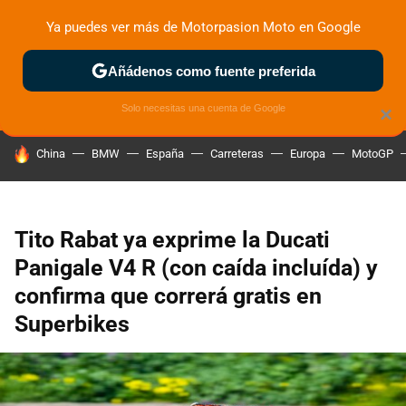
Ya puedes ver más de Motorpasion Moto en Google
ZONA DE PRUEBAS
DEPORTIVAS
MOTOS ELÉCTRICAS
Añádenos como fuente preferida
Solo necesitas una cuenta de Google
×
HOY SE HABLA DE
China
BMW
España
Carreteras
Europa
MotoGP
Tito Rabat ya exprime la Ducati
Panigale V4 R (con caída incluída) y
confirma que correrá gratis en
Superbikes