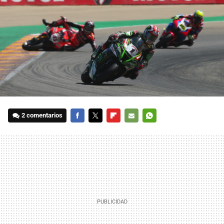
2 comentarios
FACEBOOK
TWITTER
FLIPBOARD
E-
WHATSAPP
MAIL