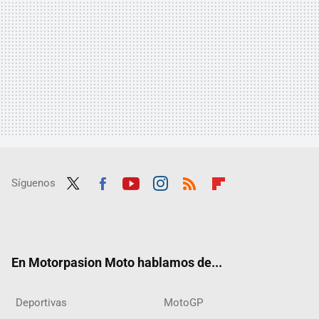
Síguenos
Twit
Fac
Yout
Inst
RSS
Flip
ter
ebo
ube
agra
boar
ok
m
d
En Motorpasion Moto hablamos de...
Deportivas
MotoGP