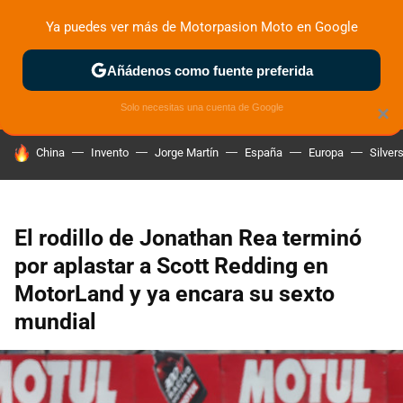
Ya puedes ver más de Motorpasion Moto en Google
ZONA DE PRUEBAS
DEPORTIVAS
MOTOS ELÉCTRICAS
Añádenos como fuente preferida
Solo necesitas una cuenta de Google
×
HOY SE HABLA DE
China
Invento
Jorge Martín
España
Europa
Silver
El rodillo de Jonathan Rea terminó
por aplastar a Scott Redding en
MotorLand y ya encara su sexto
mundial