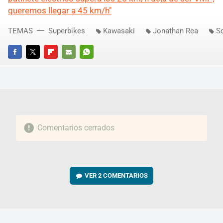
queremos llegar a 45 km/h"
TEMAS
Superbikes
Kawasaki
Jonathan Rea
S
FACEBOOK
TWITTER
FLIPBOARD
E-
WHATSAPP
MAIL
Comentarios cerrados
VER
2 COMENTARIOS