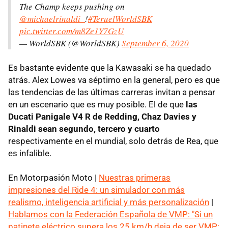
The Champ keeps pushing on
@michaelrinaldi_
!
#TeruelWorldSBK
pic.twitter.com/m8Ze1Y7GzU
— WorldSBK (@WorldSBK)
September 6, 2020
Es bastante evidente que la Kawasaki se ha quedado
atrás. Alex Lowes va séptimo en la general, pero es que
las tendencias de las últimas carreras invitan a pensar
en un escenario que es muy posible. El de que
las
Ducati Panigale V4 R de Redding, Chaz Davies y
Rinaldi sean segundo, tercero y cuarto
respectivamente en el mundial, solo detrás de Rea, que
es infalible.
En Motorpasión Moto |
Nuestras primeras
impresiones del Ride 4: un simulador con más
realismo, inteligencia artificial y más personalización
|
Hablamos con la Federación Española de VMP: "Si un
patinete eléctrico supera los 25 km/h deja de ser VMP;