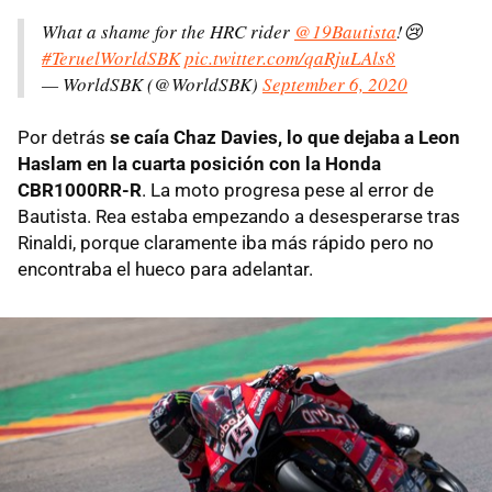
What a shame for the HRC rider
@19Bautista
!😢
#TeruelWorldSBK
pic.twitter.com/qaRjuLAls8
— WorldSBK (@WorldSBK)
September 6, 2020
Por detrás
se caía Chaz Davies, lo que dejaba a Leon
Haslam en la cuarta posición con la Honda
CBR1000RR-R
. La moto progresa pese al error de
Bautista. Rea estaba empezando a desesperarse tras
Rinaldi, porque claramente iba más rápido pero no
encontraba el hueco para adelantar.