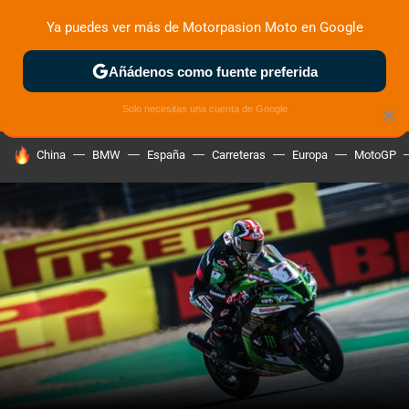
Ya puedes ver más de Motorpasion Moto en Google
ZONA DE PRUEBAS
DEPORTIVAS
MOTOS ELÉCTRICAS
Añádenos como fuente preferida
Solo necesitas una cuenta de Google
×
HOY SE HABLA DE
China
BMW
España
Carreteras
Europa
MotoGP