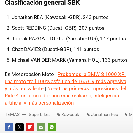
Clasificación general SBK
Jonathan REA (Kawasaki-GBR), 243 puntos
Scott REDDING (Ducati-GBR), 207 puntos
Toprak RAZGATLIOGLU (Yamaha-TUR), 147 puntos
Chaz DAVIES (Ducati-GBR), 141 puntos
Michael VAN DER MARK (Yamaha-HOL), 133 puntos
En Motorpasión Moto |
Probamos la BMW S 1000 XR:
una moto trail 100% asfáltica de 165 CV, más agresiva
y más polivalente
|
Nuestras primeras impresiones del
Ride 4: un simulador con más realismo, inteligencia
artificial y más personalización
TEMAS
Superbikes
Kawasaki
Jonathan Rea
M