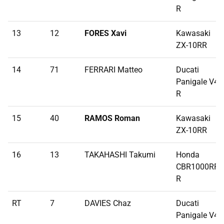
R
13
12
FORES Xavi
Kawasaki
ZX-10RR
14
71
FERRARI Matteo
Ducati
Panigale V4
R
15
40
RAMOS Roman
Kawasaki
ZX-10RR
16
13
TAKAHASHI Takumi
Honda
CBR1000RR-
R
RT
7
DAVIES Chaz
Ducati
Panigale V4