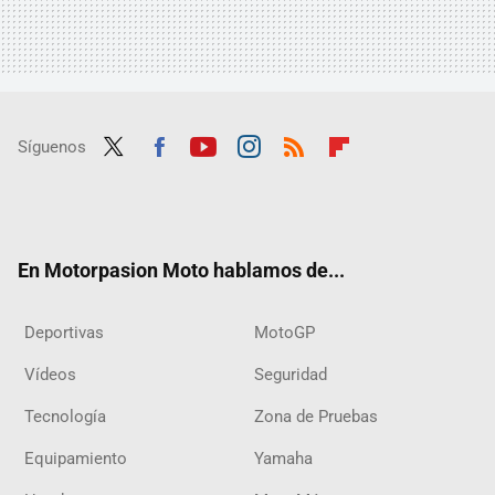
Síguenos
Twit
Fac
Yout
Inst
RSS
Flip
ter
ebo
ube
agra
boar
ok
m
d
En Motorpasion Moto hablamos de...
Deportivas
MotoGP
Vídeos
Seguridad
Tecnología
Zona de Pruebas
Equipamiento
Yamaha