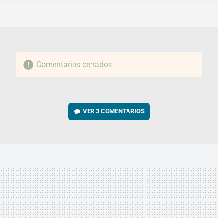
FACEBOOK
TWITTER
FLIPBOARD
E-
WHATSAPP
MAIL
Comentarios cerrados
VER
3 COMENTARIOS