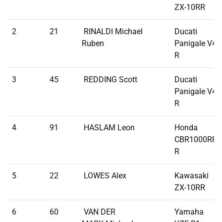
ZX-10RR
2
21
RINALDI Michael
Ducati
Ruben
Panigale V4
R
3
45
REDDING Scott
Ducati
Panigale V4
R
4
91
HASLAM Leon
Honda
CBR1000RR-
R
5
22
LOWES Alex
Kawasaki
ZX-10RR
6
60
VAN DER
Yamaha