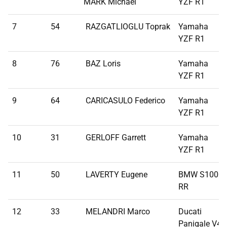
MARK Michael
YZF R1
7
54
RAZGATLIOGLU Toprak
Yamaha
YZF R1
8
76
BAZ Loris
Yamaha
YZF R1
9
64
CARICASULO Federico
Yamaha
YZF R1
10
31
GERLOFF Garrett
Yamaha
YZF R1
11
50
LAVERTY Eugene
BMW S1000
RR
12
33
MELANDRI Marco
Ducati
Panigale V4