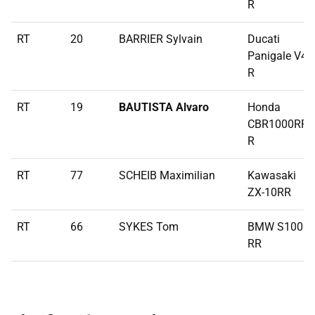
R
RT
20
BARRIER Sylvain
Ducati
Panigale V4
R
RT
19
BAUTISTA Alvaro
Honda
CBR1000RR-
R
RT
77
SCHEIB Maximilian
Kawasaki
ZX-10RR
RT
66
SYKES Tom
BMW S1000
RR