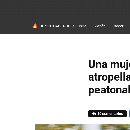
HOY SE HABLA DE
China
Japón
Radar
Una muje
atropell
peatonal
10 comentarios