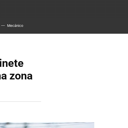
Mecánico
inete
na zona