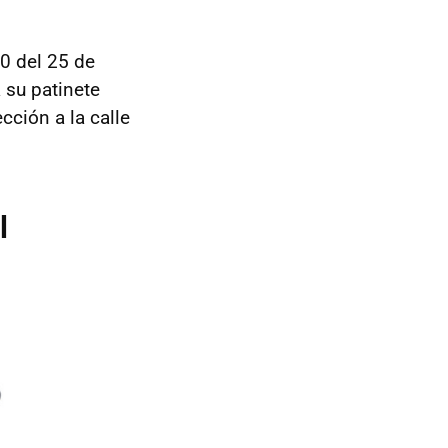
00 del 25 de
 su patinete
ección a la calle
l