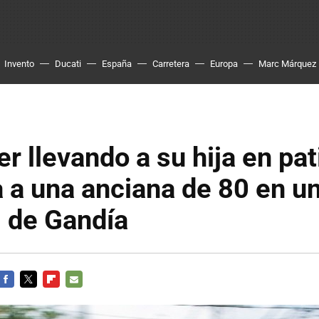
Invento
Ducati
España
Carretera
Europa
Marc Márquez
r llevando a su hija en pat
a a una anciana de 80 en u
 de Gandía
FACEBOOK
TWITTER
FLIPBOARD
E-
MAIL