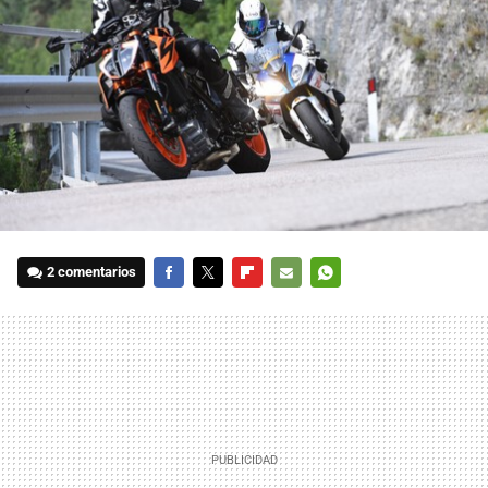
2 comentarios
FACEBOOK
TWITTER
FLIPBOARD
E-
WHATSAPP
MAIL