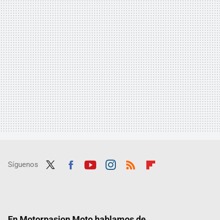
Síguenos
Twit
Fac
Yout
Inst
RSS
Flip
ter
ebo
ube
agra
boar
ok
m
d
En Motorpasion Moto hablamos de...