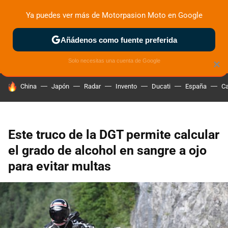
Ya puedes ver más de Motorpasion Moto en Google
ZONA DE PRUEBAS
DEPORTIVAS
MOTOS ELÉCTRICAS
Añádenos como fuente preferida
Solo necesitas una cuenta de Google
×
HOY SE HABLA DE
China
Japón
Radar
Invento
Ducati
España
Ca
Este truco de la DGT permite calcular
el grado de alcohol en sangre a ojo
para evitar multas