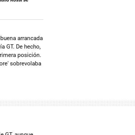
a buena arrancada
ía GT. De hecho,
rimera posición.
tore' sobrevolaba
de GT, aunque