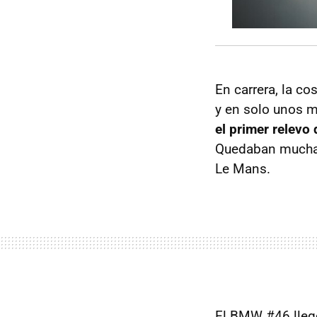
En carrera, la c
y en solo unos m
el primer relevo
Quedaban muchas 
Le Mans.
El BMW #46 llegó