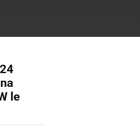
 24
una
W le