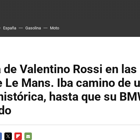
España
Gasolina
Moto
 de Valentino Rossi en las
e Le Mans. Iba camino de 
 histórica, hasta que su BM
ado