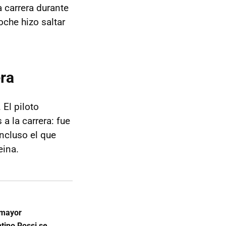
a carrera durante
oche hizo saltar
era
. El piloto
a la carrera: fue
ncluso el que
eina.
 mayor
tino Rossi se