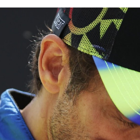
CEBOOK
TWITTER
FLIPBOARD
E-
MAIL