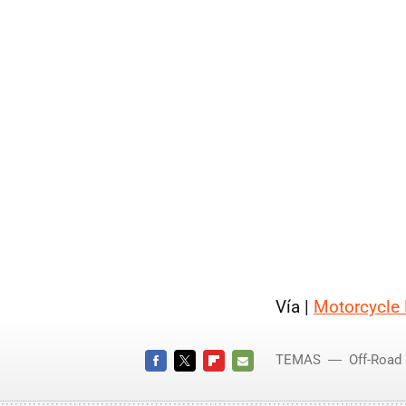
Vía |
Motorcycle 
TEMAS
Off-Road
FACEBOOK
TWITTER
FLIPBOARD
E-
MAIL