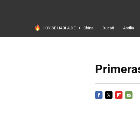
HOY SE HABLA DE
China
Ducati
Aprilia
Primeras
FACEBOOK
TWITTER
FLIPBOARD
E-
MAIL