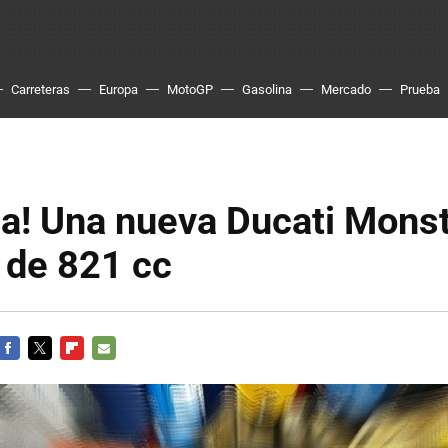
Carreteras
Europa
MotoGP
Gasolina
Mercado
Prueba
a! Una nueva Ducati Mons
 de 821 cc
FACEBOOK
TWITTER
FLIPBOARD
E-
MAIL