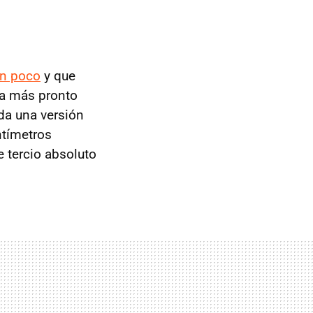
en poco
y que
ra más pronto
da una versión
tímetros
 tercio absoluto