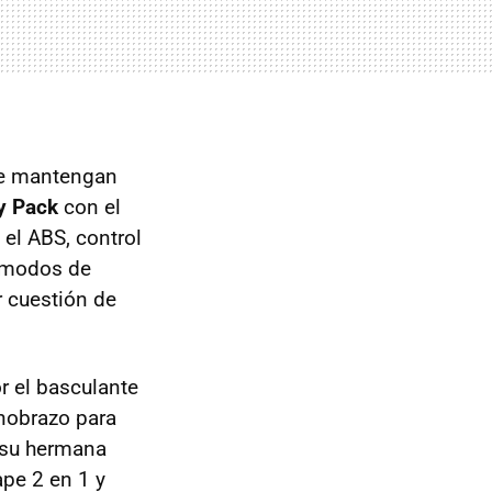
 se mantengan
ty Pack
con el
 el ABS, control
s modos de
 cuestión de
r el basculante
onobrazo para
 su hermana
ape 2 en 1 y