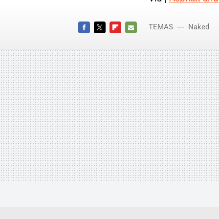
TEMAS
Naked
FACEBOOK
TWITTER
FLIPBOARD
E-
MAIL