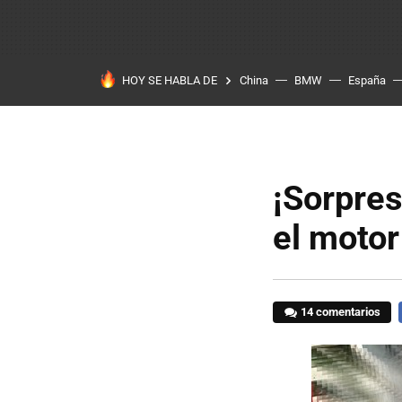
HOY SE HABLA DE
China
BMW
España
¡Sorpres
el motor
14 comentarios