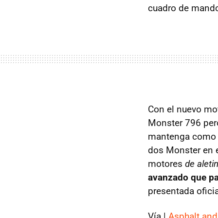
cuadro de mando
Con el nuevo moto
Monster 796 pero
mantenga como v
dos Monster en el
motores
de aleti
avanzado que par
presentada ofic
Vía |
Asphalt and