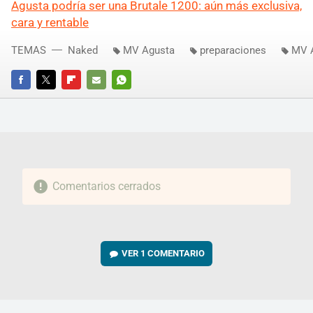
Agusta podría ser una Brutale 1200: aún más exclusiva,
cara y rentable
TEMAS
Naked
MV Agusta
preparaciones
MV A
FACEBOOK
TWITTER
FLIPBOARD
E-
WHATSAPP
MAIL
Comentarios cerrados
VER
1 COMENTARIO