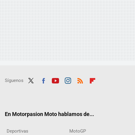
Síguenos
Twit
Fac
Yout
Inst
RSS
Flip
ter
ebo
ube
agra
boar
ok
m
d
En Motorpasion Moto hablamos de...
Deportivas
MotoGP