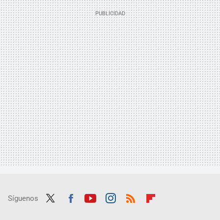
Síguenos
Twit
Fac
Yout
Inst
RSS
Flip