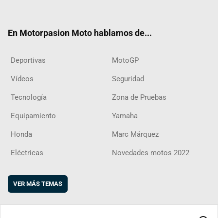
ter
ebo
ube
agra
boar
ok
m
d
En Motorpasion Moto hablamos de...
Deportivas
MotoGP
Vídeos
Seguridad
Tecnología
Zona de Pruebas
Equipamiento
Yamaha
Honda
Marc Márquez
Eléctricas
Novedades motos 2022
VER MÁS TEMAS