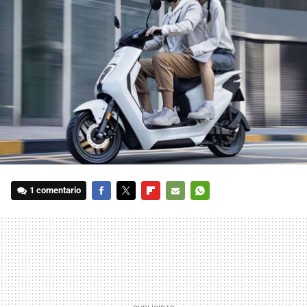
1 comentario
FACEBOOK
TWITTER
FLIPBOARD
E-
WHATSAPP
MAIL