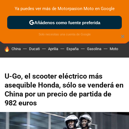
Ya puedes ver más de Motorpasion Moto en Google
ZONA DE PRUEBAS
DEPORTIVAS
MOTOS ELÉCTRICAS
Añádenos como fuente preferida
Solo necesitas una cuenta de Google
×
HOY SE HABLA DE
China
Ducati
Aprilia
España
Gasolina
Moto
U-Go, el scooter eléctrico más
asequible Honda, sólo se venderá en
China por un precio de partida de
982 euros