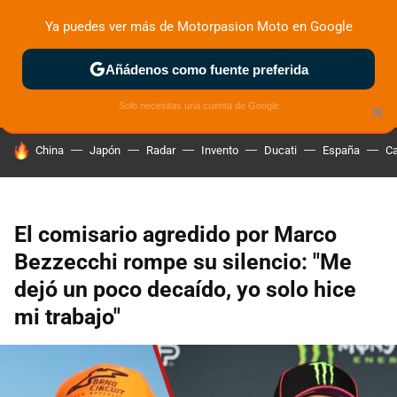
Ya puedes ver más de Motorpasion Moto en Google
ZONA DE PRUEBAS
DEPORTIVAS
MOTOS ELÉCTRICAS
Añádenos como fuente preferida
Solo necesitas una cuenta de Google
×
HOY SE HABLA DE
China
Japón
Radar
Invento
Ducati
España
Ca
El comisario agredido por Marco
Bezzecchi rompe su silencio: "Me
dejó un poco decaído, yo solo hice
mi trabajo"