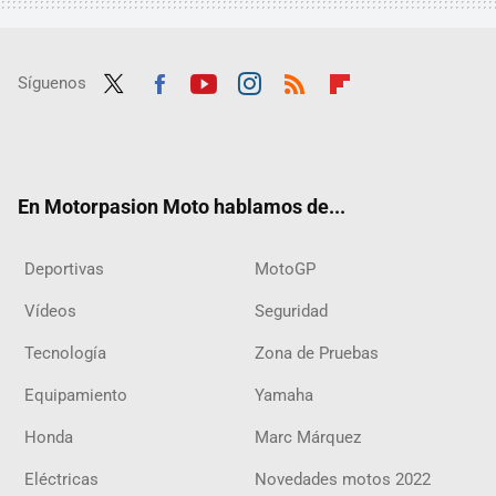
Síguenos
Twit
Fac
Yout
Inst
RSS
Flip
ter
ebo
ube
agra
boar
ok
m
d
En Motorpasion Moto hablamos de...
Deportivas
MotoGP
Vídeos
Seguridad
Tecnología
Zona de Pruebas
Equipamiento
Yamaha
Honda
Marc Márquez
Eléctricas
Novedades motos 2022