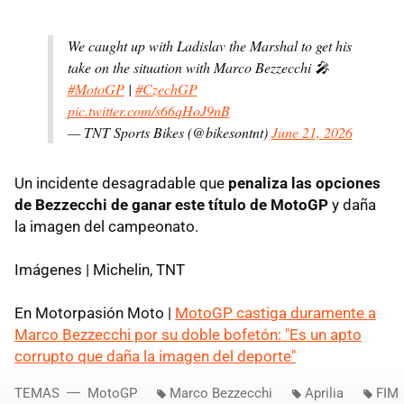
We caught up with Ladislav the Marshal to get his
take on the situation with Marco Bezzecchi 🎤
#MotoGP
|
#CzechGP
pic.twitter.com/s66qHoJ9nB
— TNT Sports Bikes (@bikesontnt)
June 21, 2026
Un incidente desagradable que
penaliza las opciones
de Bezzecchi de ganar este título de MotoGP
y daña
la imagen del campeonato.
Imágenes | Michelin, TNT
En Motorpasión Moto |
MotoGP castiga duramente a
Marco Bezzecchi por su doble bofetón: "Es un apto
corrupto que daña la imagen del deporte"
TEMAS
MotoGP
Marco Bezzecchi
Aprilia
FIM