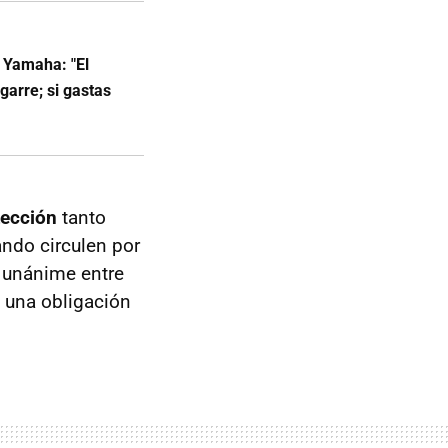
e Yamaha: "El
garre; si gastas
tección
tanto
ndo circulen por
 unánime entre
o una obligación