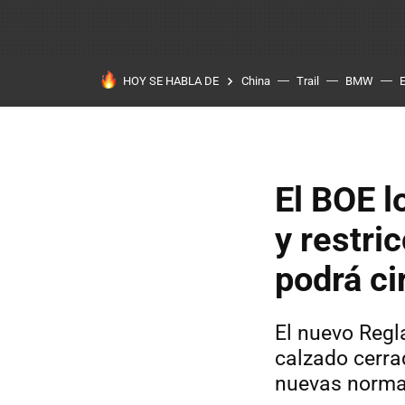
HOY SE HABLA DE
China
Trail
BMW
El BOE l
y restri
podrá ci
El nuevo Regl
calzado cerr
nuevas norm