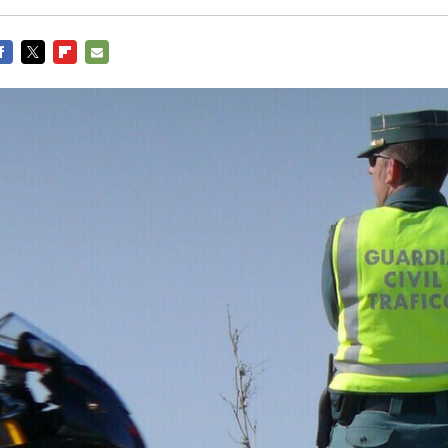
ACEBOOK
TWITTER
FLIPBOARD
E-
MAIL