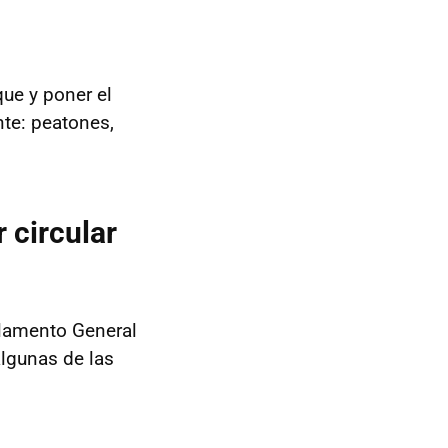
que y poner el
te: peatones,
circular
glamento General
algunas de las