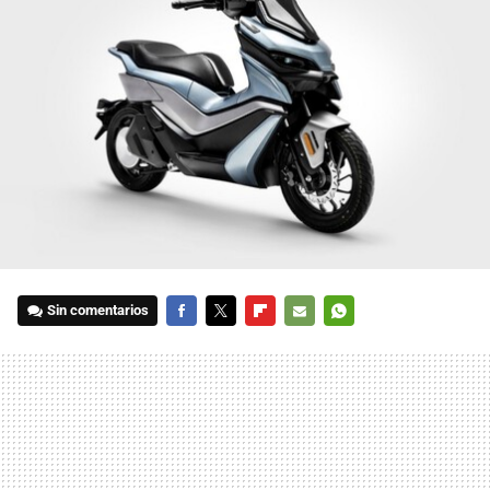
Sin comentarios
FACEBOOK
TWITTER
FLIPBOARD
E-
WHATSAPP
MAIL