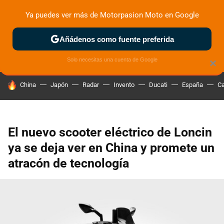
Ya puedes ver más de Motorpasion Moto en Google
ZONA DE PRUEBAS
DEPORTIVAS
MOTOS ELÉCTRICAS
Añádenos como fuente preferida
Solo necesitas una cuenta de Google
×
HOY SE HABLA DE
China
Japón
Radar
Invento
Ducati
España
Ca
El nuevo scooter eléctrico de Loncin
ya se deja ver en China y promete un
atracón de tecnología