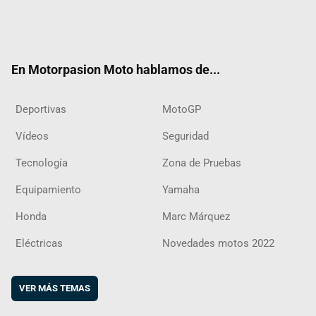
Twit
Fac
Yout
Inst
RSS
Flip
ter
ebo
ube
agra
boar
ok
m
d
En Motorpasion Moto hablamos de...
Deportivas
MotoGP
Vídeos
Seguridad
Tecnología
Zona de Pruebas
Equipamiento
Yamaha
Honda
Marc Márquez
Eléctricas
Novedades motos 2022
VER MÁS TEMAS