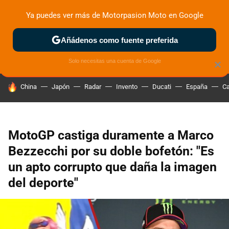
Ya puedes ver más de Motorpasion Moto en Google
ZONA DE PRUEBAS
DEPORTIVAS
MOTOS ELÉCTRICAS
Añádenos como fuente preferida
Solo necesitas una cuenta de Google
×
HOY SE HABLA DE
China
Japón
Radar
Invento
Ducati
España
Ca
MotoGP castiga duramente a Marco
Bezzecchi por su doble bofetón: "Es
un apto corrupto que daña la imagen
del deporte"