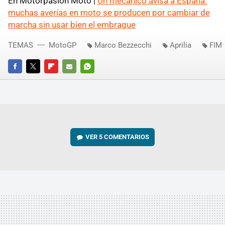
En Motorpasión Moto |
Un mecánico avisa a España:
muchas averías en moto se producen por cambiar de
marcha sin usar bien el embrague
TEMAS
MotoGP
Marco Bezzecchi
Aprilia
FIM
FACEBOOK
TWITTER
FLIPBOARD
E-
WHATSAPP
MAIL
VER
5 COMENTARIOS