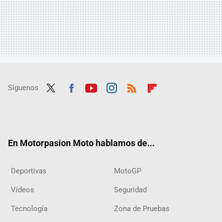
Síguenos
Twit
Fac
Yout
Inst
RSS
Flip
ter
ebo
ube
agra
boar
ok
m
d
En Motorpasion Moto hablamos de...
Deportivas
MotoGP
Vídeos
Seguridad
Tecnología
Zona de Pruebas