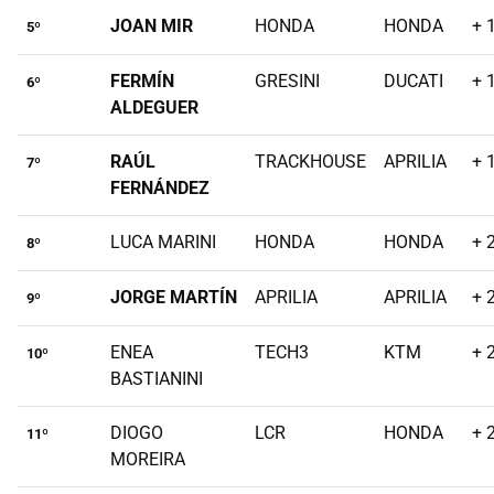
JOAN MIR
HONDA
HONDA
+ 
5º
FERMÍN
GRESINI
DUCATI
+ 
6º
ALDEGUER
RAÚL
TRACKHOUSE
APRILIA
+ 
7º
FERNÁNDEZ
LUCA MARINI
HONDA
HONDA
+ 
8º
JORGE MARTÍN
APRILIA
APRILIA
+ 
9º
ENEA
TECH3
KTM
+ 
10º
BASTIANINI
DIOGO
LCR
HONDA
+ 
11º
MOREIRA