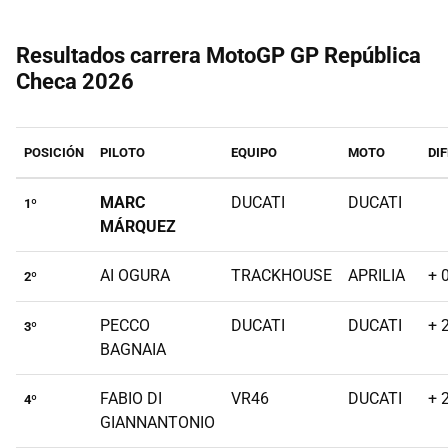
Resultados carrera MotoGP GP República
Checa 2026
POSICIÓN
PILOTO
EQUIPO
MOTO
DI
MARC
DUCATI
DUCATI
1º
MÁRQUEZ
AI OGURA
TRACKHOUSE
APRILIA
+ 
2º
PECCO
DUCATI
DUCATI
+ 
3º
BAGNAIA
FABIO DI
VR46
DUCATI
+ 
4º
GIANNANTONIO