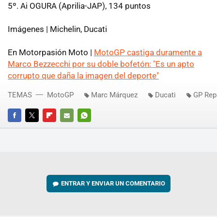
5º. Ai OGURA (Aprilia-JAP), 134 puntos
Imágenes | Michelin, Ducati
En Motorpasión Moto |
MotoGP castiga duramente a
Marco Bezzecchi por su doble bofetón: "Es un apto
corrupto que daña la imagen del deporte"
TEMAS
MotoGP
Marc Márquez
Ducati
GP Rep
FACEBOOK
TWITTER
FLIPBOARD
E-
WHATSAPP
MAIL
ENTRAR Y ENVIAR UN COMENTARIO