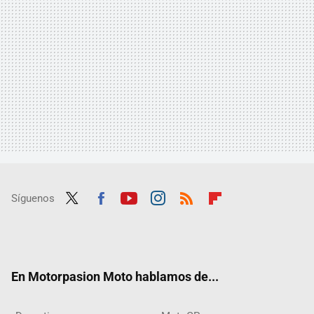
Síguenos
Twit
Fac
Yout
Inst
RSS
Flip
ter
ebo
ube
agra
boar
ok
m
d
En Motorpasion Moto hablamos de...