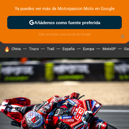
Ya puedes ver más de Motorpasion Moto en Google
ZONA DE PRUEBAS
DEPORTIVAS
MOTOS ELÉCTRICAS
Añádenos como fuente preferida
Solo necesitas una cuenta de Google
×
HOY SE HABLA DE
China
Truco
Trail
España
Europa
MotoGP
Ga