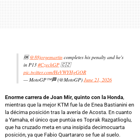
🆗
@88jorgemartin
completes his penalty and he's
in P13
#CzechGP
🇨🇿
pic.twitter.com/HeVWYHgGOR
— MotoGP™🏁 (@MotoGP)
June 21, 2026
Enorme carrera de Joan Mir, quinto con la Honda
,
mientras que la mejor KTM fue la de Enea Bastianini en
la décima posición tras la avería de Acosta. En cuanto
a Yamaha, el único que puntúa es Toprak Razgatlioglu,
que ha cruzado meta en una insípida decimocuarta
posición, ya que Fabio Quartararo se fue al suelo.