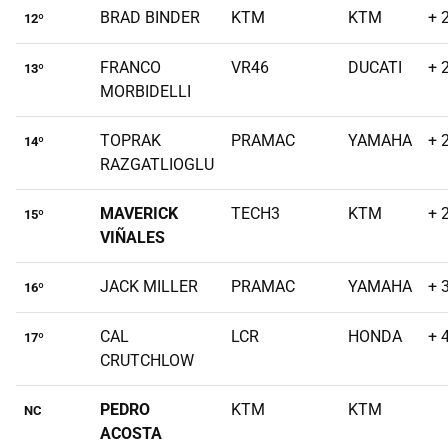
BRAD BINDER
KTM
KTM
+ 
12º
FRANCO
VR46
DUCATI
+ 
13º
MORBIDELLI
TOPRAK
PRAMAC
YAMAHA
+ 
14º
RAZGATLIOGLU
MAVERICK
TECH3
KTM
+ 
15º
VIÑALES
JACK MILLER
PRAMAC
YAMAHA
+ 
16º
CAL
LCR
HONDA
+ 
17º
CRUTCHLOW
PEDRO
KTM
KTM
NC
ACOSTA