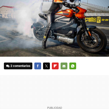
2 comentarios
FACEBOOK
TWITTER
FLIPBOARD
E-
WHATSAPP
MAIL