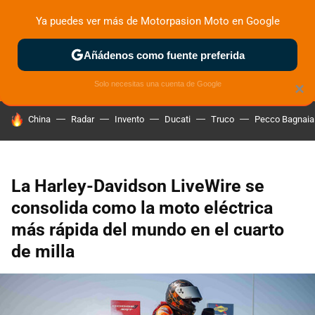
Ya puedes ver más de Motorpasion Moto en Google
ZONA DE PRUEBAS
DEPORTIVAS
MOTOS ELÉCTRICAS
Añádenos como fuente preferida
Solo necesitas una cuenta de Google
×
HOY SE HABLA DE
China
Radar
Invento
Ducati
Truco
Pecco Bagnaia
La Harley-Davidson LiveWire se
consolida como la moto eléctrica
más rápida del mundo en el cuarto
de milla