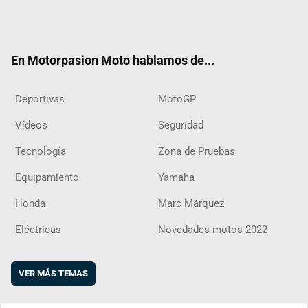
Twit
Fac
Yout
Inst
RSS
Flip
ter
ebo
ube
agra
boar
ok
m
d
En Motorpasion Moto hablamos de...
Deportivas
MotoGP
Vídeos
Seguridad
Tecnología
Zona de Pruebas
Equipamiento
Yamaha
Honda
Marc Márquez
Eléctricas
Novedades motos 2022
VER MÁS TEMAS