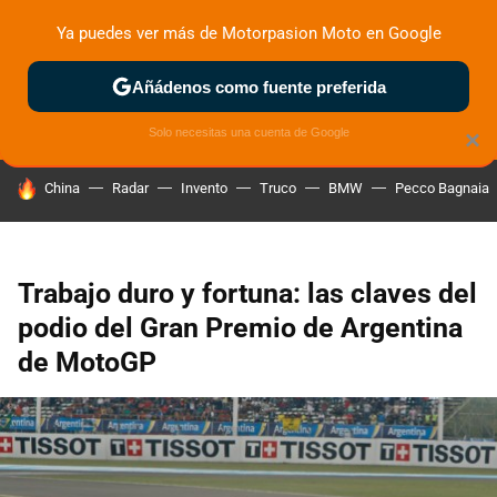
Ya puedes ver más de Motorpasion Moto en Google
ZONA DE PRUEBAS
DEPORTIVAS
MOTOS ELÉCTRICAS
Añádenos como fuente preferida
Solo necesitas una cuenta de Google
×
HOY SE HABLA DE
China
Radar
Invento
Truco
BMW
Pecco Bagnaia
Trabajo duro y fortuna: las claves del
podio del Gran Premio de Argentina
de MotoGP