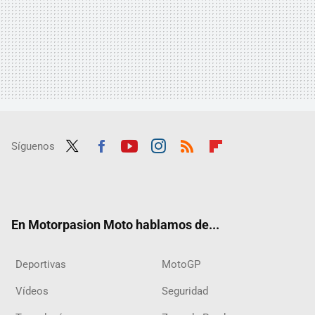
Síguenos
Twit
Fac
Yout
Inst
RSS
Flip
ter
ebo
ube
agra
boar
ok
m
d
En Motorpasion Moto hablamos de...
Deportivas
MotoGP
Vídeos
Seguridad