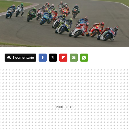
1 comentario
FACEBOOK
TWITTER
FLIPBOARD
E-
WHATSAPP
MAIL